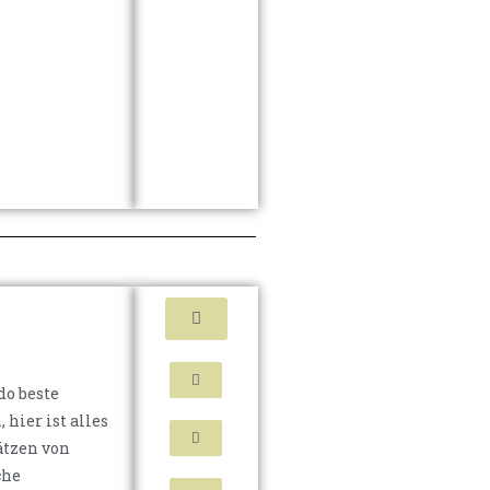
o beste
hier ist alles
ätzen von
che