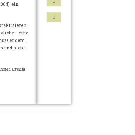
004), ein
praktizieren,
nzliche – eine
 muss er dem
rn und nicht
rntet. Urania