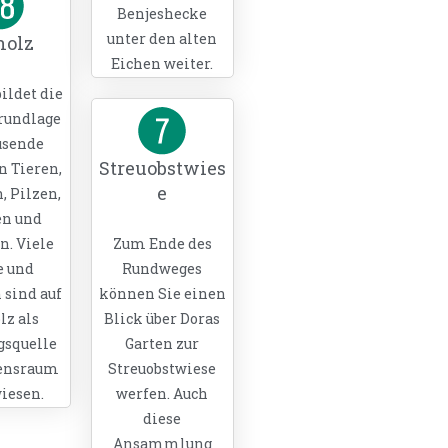
Benjeshecke
unter den alten
holz
Eichen weiter.
ildet die
rundlage
usende
Streuobstwies
n Tieren,
e
, Pilzen,
n und
n. Viele
Zum Ende des
e und
Rundweges
 sind auf
können Sie einen
lz als
Blick über Doras
squelle
Garten zur
ensraum
Streuobstwiese
iesen.
werfen. Auch
diese
Ansammlung