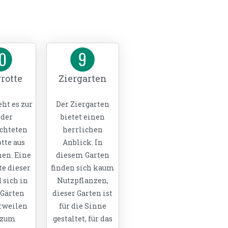
rotte
Ziergarten
ht es zur
Der Ziergarten
der
bietet einen
chteten
herrlichen
tte aus
Anblick. In
nen. Eine
diesem Garten
te dieser
finden sich kaum
 sich in
Nutzpflanzen,
 Gärten
dieser Garten ist
rweilen
für die Sinne
 zum
gestaltet, für das