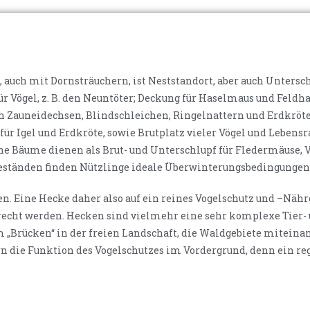
 auch mit Dornsträuchern, ist Neststandort, aber auch Untersc
ür Vögel, z. B. den Neuntöter; Deckung für Haselmaus und Feldha
h Zauneidechsen, Blindschleichen, Ringelnattern und Erdkröte
ür Igel und Erdkröte, sowie Brutplatz vieler Vögel und Lebens
che Bäume dienen als Brut- und Unterschlupf für Fledermäuse, V
sbeständen finden Nützlinge ideale Überwinterungsbedingungen
en. Eine Hecke daher also auf ein reines Vogelschutz und –Nähr
erecht werden. Hecken sind vielmehr eine sehr komplexe Tier-
 „Brücken“ in der freien Landschaft, die Waldgebiete miteina
rn die Funktion des Vogelschutzes im Vordergrund, denn ein re