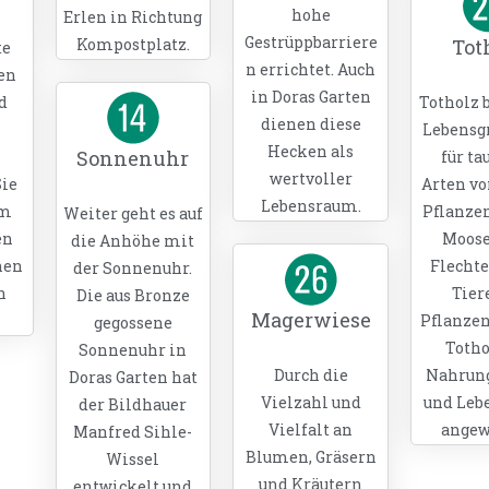
hohe
Erlen in Richtung
Gestrüppbarriere
Kompostplatz.
Tot
te
n errichtet. Auch
len
in Doras Garten
d
Totholz b
dienen diese
Lebensg
Hecken als
Sonnenuhr
für ta
wertvoller
ie
Arten vo
Lebensraum.
um
Pflanzen
Weiter geht es auf
en
Moose
die Anhöhe mit
hen
Flechte
der Sonnenuhr.
n
Tier
Die aus Bronze
Magerwiese
Pflanzen
gegossene
Totho
Sonnenuhr in
Durch die
Nahrung
Doras Garten hat
Vielzahl und
und Leb
der Bildhauer
Vielfalt an
angew
Manfred Sihle-
Blumen, Gräsern
Wissel
und Kräutern
entwickelt und