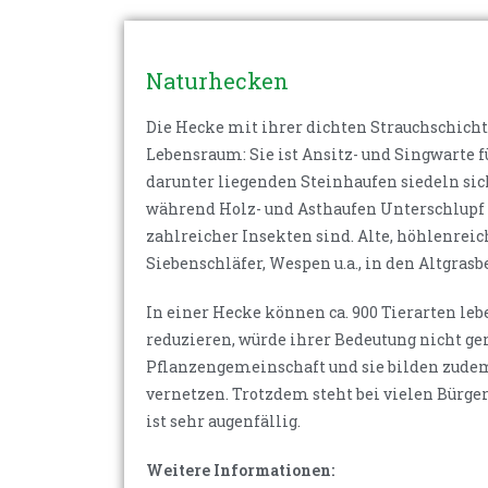
Naturhecken
Die Hecke mit ihrer dichten Strauchschicht,
Lebensraum: Sie ist Ansitz- und Singwarte f
darunter liegenden Steinhaufen siedeln sic
während Holz- und Asthaufen Unterschlupf f
zahlreicher Insekten sind. Alte, höhlenrei
Siebenschläfer, Wespen u.a., in den Altgra
In einer Hecke können ca. 900 Tierarten leb
reduzieren, würde ihrer Bedeutung nicht g
Pflanzengemeinschaft und sie bilden zudem
vernetzen. Trotzdem steht bei vielen Bürge
ist sehr augenfällig.
Weitere Informationen: