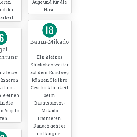
ieren
Auge und für die
nd der
Nase.
arbeit.
Baum-Mikado
gel
chtung
Ein kleines
Stückchen weiter
nz leise
auf dem Rundweg
 Inneren
können Sie Ihre
villons
Geschicklichkeit
ie einen
beim
in die
Baumstamm-
on Vögeln
Mikado
fen.
trainieren.
Danach geht es
entlang der