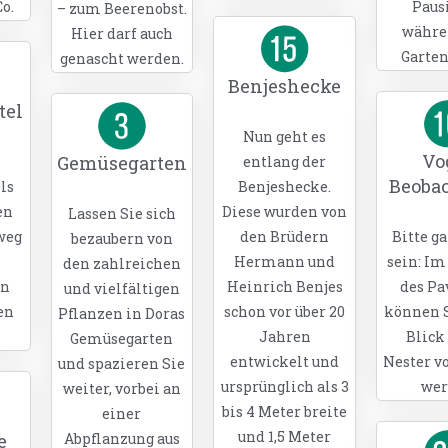
Co.
Paus
– zum Beerenobst.
währe
Hier darf auch
Garten
genascht werden.
Benjeshecke
tel
Nun geht es
Vo
Gemüsegarten
entlang der
Beoba
ls
Benjeshecke.
en
Diese wurden von
Lassen Sie sich
weg
den Brüdern
Bitte ga
bezaubern von
Hermann und
sein: Im
den zahlreichen
en
Heinrich Benjes
des Pa
und vielfältigen
en
schon vor über 20
können S
Pflanzen in Doras
Jahren
Blick 
Gemüsegarten
entwickelt und
Nester v
und spazieren Sie
ursprünglich als 3
wer
weiter, vorbei an
bis 4 Meter breite
einer
und 1,5 Meter
e
Abpflanzung aus