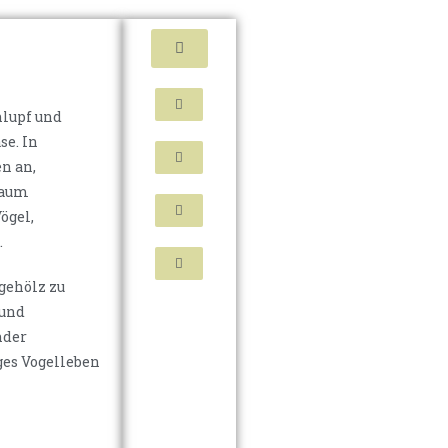
hlupf und
se. In
n an,
raum
ögel,
.
gehölz zu
 und
nder
ges Vogelleben