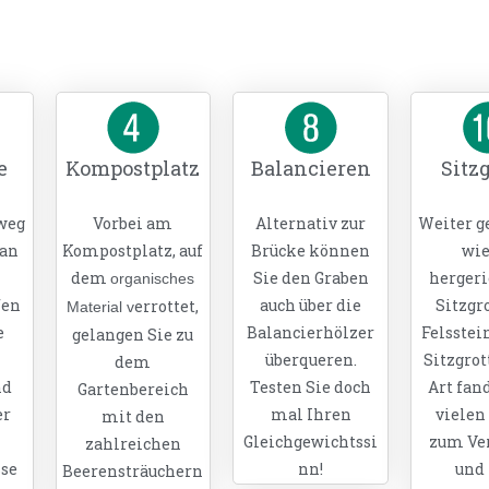
e
Kompostplatz
Balancieren
Sitzg
weg
Vorbei am
Alternativ zur
Weiter ge
an
Kompostplatz, auf
Brücke können
wie
dem
Sie den Graben
hergeri
organisches
fen
auch über die
Sitzgro
errottet,
Material v
e
Balancierhölzer
Felsstei
gelangen Sie zu
überqueren.
Sitzgrot
dem
nd
Testen Sie doch
Art fand
Gartenbereich
er
mal Ihren
vielen
mit den
Gleichgewichtssi
zum Ve
zahlreichen
se
nn!
und
Beerensträuchern