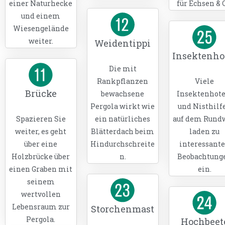
einer Naturhecke
für Echsen & 
und einem
Wiesengelände
weiter.
Weidentippi
Insektenho
Die mit
Rankpflanzen
Viele
Brücke
bewachsene
Insektenhote
Pergola wirkt wie
und Nisthilf
Spazieren Sie
ein natürliches
auf dem Rund
weiter, es geht
Blätterdach beim
laden zu
über eine
Hindurchschreite
interessant
Holzbrücke über
n.
Beobachtung
einen Graben mit
ein.
seinem
wertvollen
Lebensraum zur
Storchenmast
Pergola.
Hochbeet