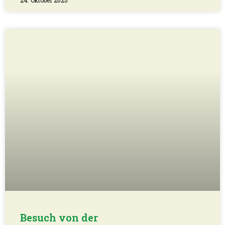
24. Oktober 2025
Besuch von der
Marinekameradschaft Harburg von
1897 und vieles mehr!
Liebe Mühlenfreunde, das war wieder eine Woche
mit besonderen Aktionen an unserer Schönen und
für unsere Schöne! Am vergangenen Sonnabend ist
beim Mühlenputz wieder richtig viel geschafft
worden: Der Holzberg
WEITERLESEN »
18. Oktober 2025