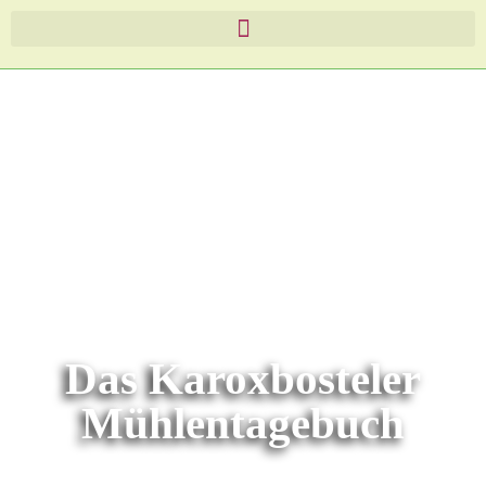
Das Karoxbosteler
Mühlentagebuch