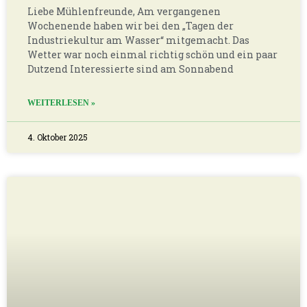
Kaiserwetter an unserer Schönen
WEITERLESEN »
27. September 2025
Danke an alle, die mit dabei waren!
Liebe Mühlenfreunde, wir haben wieder einen
schönen Tag des offenen Denkmals an unserer
Mühle gefeiert! Allen, die mitgeholfen und ihren
Beitrag zum Gelingen dieses tollen Festes geleistet
haben, sagen wir
WEITERLESEN »