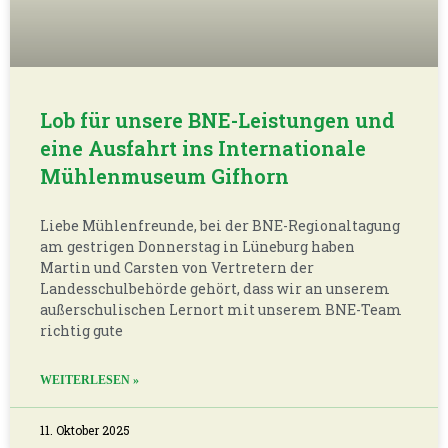
Bäume, Äpfel und sooo viel mehr!
Liebe Mühlenfreunde, Am vergangenen
Wochenende haben wir bei den „Tagen der
Industriekultur am Wasser“ mitgemacht. Das
Wetter war noch einmal richtig schön und ein paar
Dutzend Interessierte sind am Sonnabend
WEITERLESEN »
4. Oktober 2025
Seevetal fällt bundesweit durch
Engagement auf!