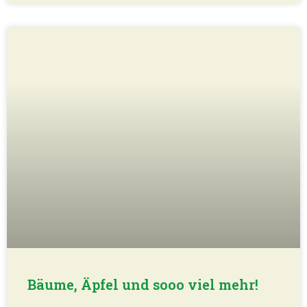
Große Ehre für Seevetal und unsere
Bürgermeisterin Emily Weede: Mitte September
war sie als Repräsentantin der Gemeinde zum
Bürgerfest im Schloss Bellevue geladen. Mit dem
jährlichen Fest würdigt der Bundespräsident
WEITERLESEN »
1. Oktober 2025
Eine spannende Lesung über KI und
die Industrietage
Liebe Mühlenfreunde, der Herbst hat uns bisher
mit einigen schönen, sonnigen Tagen verwöhnt.
Ivar und Brigitte haben im Anschluss an den
Mühlenputz am vergangenen Sonnabend bei