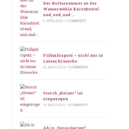
Der Kultursommer an der
Wassermühle Karoxbostel
und, und, und …
4. APRIL 2026
/
0 COMMENTS
Frühjahrsputz – nicht nur in
Luisas Kissecke
28. MÄRZ 2026
/
0 COMMENTS
Storch „Heiner“ ist
eingezogen
13. MÄRZ 2026
/
0 COMMENTS
Ab in „Doras Garten“