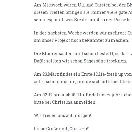
Am Mittwoch waren Uli und Carsten bei der B
diesen Treffen bringen sie immer viele gute A
sehr gespannt, was Sie diesmal in der Pause b
In der nächsten Woche werden wir mehrere Tag
um unser Projekt noch bekannter zu machen.
Die Blumensaaten sind schon bestellt, so dass
Dafür sollten wir schon Sägespäne trocknen.
Am 23.März findet ein Erste-Hilfe-fresh up von
auffrischen möchte, melde sich bitte bei Christ
Am 02. Februar ab 18 Uhr findet unser jährlic
bitte bei Christina anmelden.
Wir freuen uns auf morgen!
Liebe Grüße und „Glück zu!“