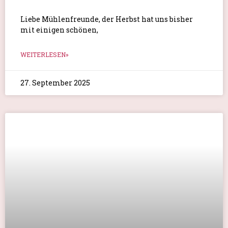
Die Wassermühle Karoxbostel
WEITERLESEN»
2. September 2025
Von Garten, Blumen, Gießen, pflegen, und,
und, und …
Liebe Mühlenfreunde, viele Menschen freuen sich
am Anblick der bunten
WEITERLESEN»
30. August 2025