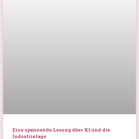
Die Mühle läuft rund!
Liebe Mühlenfreunde, Erdkunde-Lehrerinnen und -
Lehrer vom Gymnasium Hochrad aus Hamburg-
Othmarschen
WEITERLESEN»
6. September 2025
Am 14. 09.25 ist Tag des offenen Denkmals
Volles Programm beim Tag des offenen Denkmals