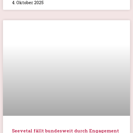
Eine spannende Lesung über KI und die
Industrietage
Liebe Mühlenfreunde, der Herbst hat uns bisher
mit einigen schönen,
WEITERLESEN»
27. September 2025
Danke an alle, die mit dabei waren!
Liebe Mühlenfreunde, wir haben wieder einen