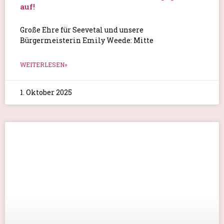
schönen Tag des offenen
WEITERLESEN»
20. September 2025
Vorbereitungen für den Tag des offenen
Denkmals
Liebe Mühlenfreunde, an jedem Tag der Woche
wurde an unserer
WEITERLESEN»
13. September 2025