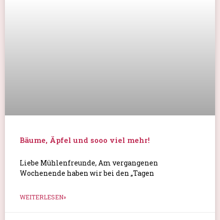
Liebe Mühlenfreunde, Am vergangenen
Wochenende haben wir bei den „Tagen
WEITERLESEN»
4. Oktober 2025
Seevetal fällt bundesweit durch Engagement
auf!
Große Ehre für Seevetal und unsere
Bürgermeisterin Emily Weede: Mitte
WEITERLESEN»
1. Oktober 2025