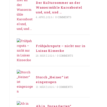
Der Kultursommer an der
Wassermühle Karoxbostel
und, und, und …
4. APRIL 2026
/
0 COMMENTS
Frühjahrsputz – nicht nur in
Luisas Kissecke
28. MÄRZ 2026
/
0 COMMENTS
Storch „Heiner“ ist
eingezogen
13. MÄRZ 2026
/
0 COMMENTS
Ab in „Doras Garten“