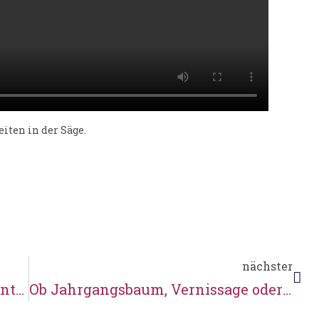
iten in der Säge.
nächster
Tag für Tag was los – und am Sonntag ist Freiluftgottesdienst mit Taufen am Mühlenbach
Ob Jahrgangsbaum, Vernissage oder die Störche: In Karoxbostel ist immer was los!