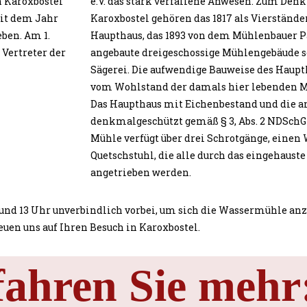
in Karoxbostel
e.V. das stark verfallene Anwesen. Zum D
eit dem Jahr
Karoxbostel gehören das 1817 als Vierstände
ben. Am 1.
Haupthaus, das 1893 von dem Mühlenbauer 
 Vertreter der
angebaute dreigeschossige Mühlengebäude so
Sägerei. Die aufwendige Bauweise des Haup
vom Wohlstand der damals hier lebenden M
Das Haupthaus mit Eichenbestand und die a
denkmalgeschützt gemäß § 3, Abs. 2 NDSchG 
Mühle verfügt über drei Schrotgänge, einen
Quetschstuhl, die alle durch das eingehaust
angetrieben werden.
nd 13 Uhr unverbindlich vorbei, um sich die Wassermühle anz
euen uns auf Ihren Besuch in Karoxbostel.
fahren Sie mehr