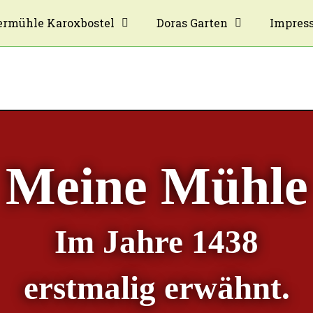
rmühle Karoxbostel
Doras Garten
Impres
Meine Mühle
Im Jahre 1438
erstmalig erwähnt.