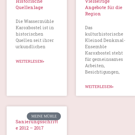
Historische
Vielseitige
Quellenlage
Angebote für die
Region
Die Wassermühle
Karoxbostel ist in
Das
historischen
kulturhistorische
Quellen seit ihrer
Kleinod Denkmal-
urkundlichen
Ensemble
Karoxbostel steht
für gemeinsames
WEITERLESEN»
Arbeiten,
Besichtigungen,
WEITERLESEN»
MEINE MÜHLE
Sanierungsschritt
e 2012 – 2017