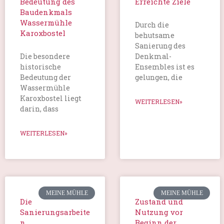
Bedeutung des
Erreichte Ziele
Baudenkmals
Wassermühle
Durch die
Karoxbostel
behutsame
Sanierung des
Die besondere
Denkmal-
historische
Ensembles ist es
Bedeutung der
gelungen, die
Wassermühle
Karoxbostel liegt
WEITERLESEN»
darin, dass
WEITERLESEN»
MEINE MÜHLE
MEINE MÜHLE
Die
Zustand und
Sanierungsarbeite
Nutzung vor
n
Beginn der