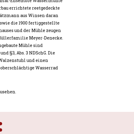
enkmal-Ensemble Wassermühle
rbau errichtete reetgedeckte
Pätzmann aus Winsen daran
wie die 1900 fertiggestellte
thauses und der Mühle zeugen
üllerfamilie Meyer-Denecke.
ngebaute Mühle sind
und §3, Abs. 3 NDSchG. Die
 Walzenstuhl und einen
e oberschlächtige Wasserrad
usehen.
: