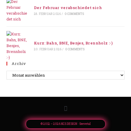
Der Februar verabschiedet sich
28. FEBRUAR 2026
/
0 COMMENTS
Kurz: Bahn, BNE, Benjes, Brennholz :-)
20. FEBRUAR 2026
/
0 COMMENTS
Archiv
© 2012 – 2026 KCS DESIGN · Seevetal