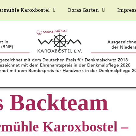
rmühle Karoxbostel
Doras Garten
Impres
s Backteam
mühle Karoxbostel –