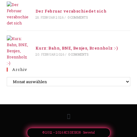
Der Februar verabschiedet sich
28. FEBRUAR 2026
/
0 COMMENTS
Kurz: Bahn, BNE, Benjes, Brennholz :-)
20. FEBRUAR 2026
/
0 COMMENTS
Archiv
© 2012 – 2026 KCS DESIGN · Seevetal