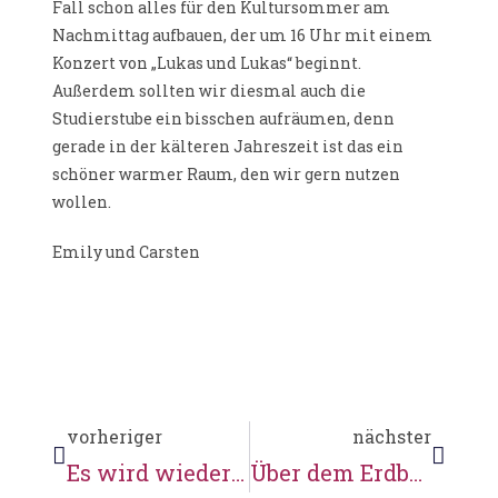
Fall schon alles für den Kultursommer am
Nachmittag aufbauen, der um 16 Uhr mit einem
Konzert von „Lukas und Lukas“ beginnt.
Außerdem sollten wir diesmal auch die
Studierstube ein bisschen aufräumen, denn
gerade in der kälteren Jahreszeit ist das ein
schöner warmer Raum, den wir gern nutzen
wollen.
Emily und Carsten
vorheriger
nächster
Es wird wieder fleissig gewerkelt …
Über dem Erdboden viel los, unter dem Erdboden viel los …