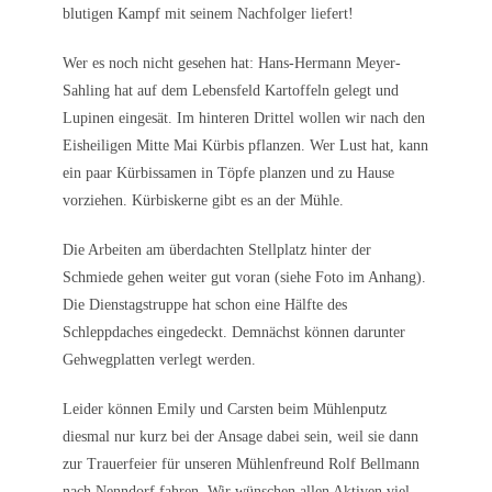
blutigen Kampf mit seinem Nachfolger liefert!
Wer es noch nicht gesehen hat: Hans-Hermann Meyer-
Sahling hat auf dem Lebensfeld Kartoffeln gelegt und
Lupinen eingesät. Im hinteren Drittel wollen wir nach den
Eisheiligen Mitte Mai Kürbis pflanzen. Wer Lust hat, kann
ein paar Kürbissamen in Töpfe planzen und zu Hause
vorziehen. Kürbiskerne gibt es an der Mühle.
Die Arbeiten am überdachten Stellplatz hinter der
Schmiede gehen weiter gut voran (siehe Foto im Anhang).
Die Dienstagstruppe hat schon eine Hälfte des
Schleppdaches eingedeckt. Demnächst können darunter
Gehwegplatten verlegt werden.
Leider können Emily und Carsten beim Mühlenputz
diesmal nur kurz bei der Ansage dabei sein, weil sie dann
zur Trauerfeier für unseren Mühlenfreund Rolf Bellmann
nach Nenndorf fahren. Wir wünschen allen Aktiven viel