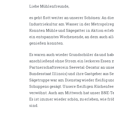
Liebe Mühlenfreunde,
es geht flott weiter an unserer Schönen: An d
Industriekultur am Wasser in der Metropolr
Konnten Mühle und Sägegatter in Aktion erleb
ein entspanntes Wochenende, an dem auch all
genießen konnten.
Es waren auch wieder Grundschüler da und habe
anschließend ohne Strom ein leckeres Essen 
Partnerschaftsverein Seevetal-Decatur an unser
Bundesstaat Illinois) und ihre Gastgeber aus 
Sägetruppe war am Dienstag wieder fleißig und
Schuppens gesägt. Unsere fleißigen Küchenfee
verwöhnt. Auch am Mittwoch hat unser BNE-Te
Es ist immer wieder schön, zu erleben, wie f
sind.