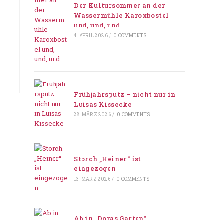
Der Kultursommer an der
Wassermühle Karoxbostel
und, und, und …
4. APRIL 2026
/
0 COMMENTS
Frühjahrsputz – nicht nur in
Luisas Kissecke
28. MÄRZ 2026
/
0 COMMENTS
Storch „Heiner“ ist
eingezogen
13. MÄRZ 2026
/
0 COMMENTS
Ab in „Doras Garten“