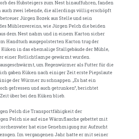
b des Hubsteigers zum Nest hinauffuhren, fanden
auch zwei lebende, die allerdings völlig erschöpft
betreuer Jürgen Bozek aus Stelle und sein
des Mühlenvereins, wie Jürgen Pelch die beiden
aus dem Nest nahm und in einem Karton sicher
em Handtuch ausgepolsterten Karton trug der
 Küken in das ehemalige Stallgebäude der Mühle,
ter einer Rotlichtlampe gewärmt wurden.
ausgeschwärmt, um Regenwürmer als Futter für die
ich gaben Küken nach einiger Zeit erste Piepslaute
einige der Würmer zu schnappen. „Es hat ein
doch gefressen und auch getrunken“, berichtet
Zeit über bei den Küken blieb.
gen Pelch die Transportfähigkeit der
rgen Pelch sie auf eine Wärmflasche gebettet mit
torchenvater hat eine Genehmigung zur Aufzucht
ezogen. Im vergangenen Jahr hatte er mit seiner