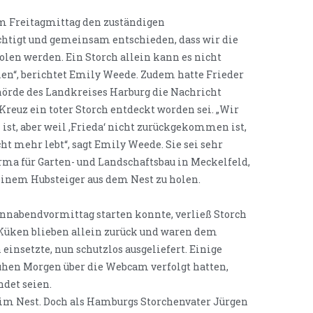
m Freitagmittag den zuständigen
chtigt und gemeinsam entschieden, dass wir die
en werden. Ein Storch allein kann es nicht
men“, berichtet Emily Weede. Zudem hatte Frieder
örde des Landkreises Harburg die Nachricht
reuz ein toter Storch entdeckt worden sei. „Wir
 ist, aber weil ‚Frieda‘ nicht zurückgekommen ist,
ht mehr lebt“, sagt Emily Weede. Sie sei sehr
ma für Garten- und Landschaftsbau in Meckelfeld,
 einem Hubsteiger aus dem Nest zu holen.
nnabendvormittag starten konnte, verließ Storch
r Küken blieben allein zurück und waren dem
einsetzte, nun schutzlos ausgeliefert. Einige
hen Morgen über die Webcam verfolgt hatten,
ndet seien.
s im Nest. Doch als Hamburgs Storchenvater Jürgen