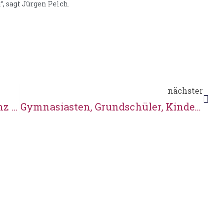
, sagt Jürgen Pelch.
nächster
DGM-Preis für Müllermeister Franz Rosenkranz
Gymnasiasten, Grundschüler, Kindergartenkinder, Pfadfinder, Hochtszeitspaare und ihre Gäste waren in dieser Woche an der Mühle