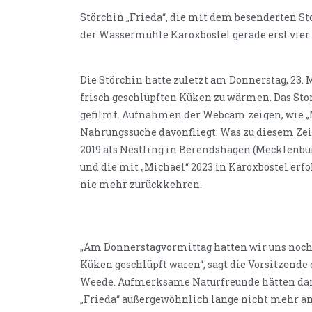
Störchin „Frieda“, die mit dem besenderten St
der Wassermühle Karoxbostel gerade erst vier Ei
Die Störchin hatte zuletzt am Donnerstag, 23. 
frisch geschlüpften Küken zu wärmen. Das Sto
gefilmt. Aufnahmen der Webcam zeigen, wie „Mi
Nahrungssuche davonfliegt. Was zu diesem Ze
2019 als Nestling in Berendshagen (Mecklenb
und die mit „Michael“ 2023 in Karoxbostel erfo
nie mehr zurückkehren.
„Am Donnerstagvormittag hatten wir uns noch s
Küken geschlüpft waren“, sagt die Vorsitzend
Weede. Aufmerksame Naturfreunde hätten dann
„Frieda“ außergewöhnlich lange nicht mehr am 