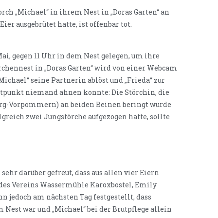
orch „Michael“ in ihrem Nest in „Doras Garten“ an
er ausgebrütet hatte, ist offenbar tot.
Mai, gegen 11 Uhr in dem Nest gelegen, um ihre
rchennest in „Doras Garten“ wird von einer Webcam
chael“ seine Partnerin ablöst und „Frieda“ zur
itpunkt niemand ahnen konnte: Die Störchin, die
urg-Vorpommern) an beiden Beinen beringt wurde
lgreich zwei Jungstörche aufgezogen hatte, sollte
ehr darüber gefreut, dass aus allen vier Eiern
e des Vereins Wassermühle Karoxbostel, Emily
 jedoch am nächsten Tag festgestellt, dass
Nest war und „Michael“ bei der Brutpflege allein