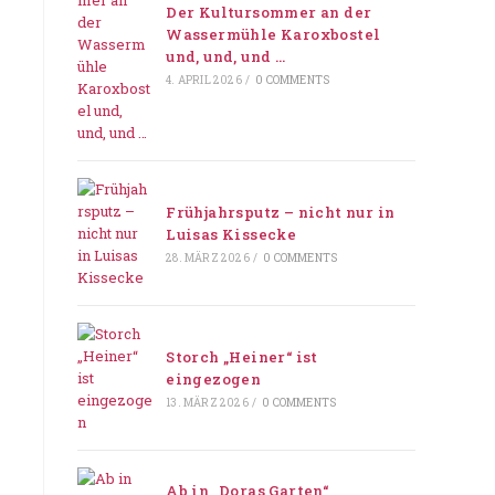
Der Kultursommer an der
Wassermühle Karoxbostel
und, und, und …
4. APRIL 2026
/
0 COMMENTS
Frühjahrsputz – nicht nur in
Luisas Kissecke
28. MÄRZ 2026
/
0 COMMENTS
Storch „Heiner“ ist
eingezogen
13. MÄRZ 2026
/
0 COMMENTS
Ab in „Doras Garten“