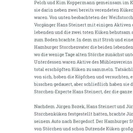
Pelch und Kim Koppermann gemeinsam im Kor
sie darin neben zwei bereits verendeten Küken 
waren. Von unten beobachteten der Weißstorch
Vorgänger Hans Steinert mit einigen Aktiven 
lebenden und die zwei toten Küken behutsam 
zum Boden brachte. In dem mit Stroh und ein
Hamburger Storchenvater die beiden lebenden
wo die wenige Tage alten Störche zunächst un
Unterdessen waren Aktive des Mühlenvereins 
total erschöpften Küken zu sammeln. Tatsächl
von sich, hoben die Köpfchen und versuchten, 
bisschen gedauert, aber schließlich haben sie 
Storchen-Experte Hans Steinert, der die ganze 
Nachdem Jürgen Bozek, Hans Steinert und Jür
Storchenküken festgestellt hatten, brachte Jü
seinem Auto nach Bergedorf. Der Hamburger S
von Störchen und schon Dutzende Küken großg