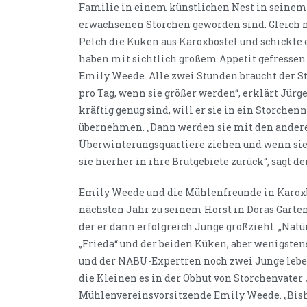
Familie in einem künstlichen Nest in seinem 
erwachsenen Störchen geworden sind. Gleich n
Pelch die Küken aus Karoxbostel und schickte 
haben mit sichtlich großem Appetit gefressen 
Emily Weede. Alle zwei Stunden braucht der 
pro Tag, wenn sie größer werden“, erklärt Jür
kräftig genug sind, will er sie in ein Storche
übernehmen. „Dann werden sie mit den ander
Überwinterungsquartiere ziehen und wenn sie 
sie hierher in ihre Brutgebiete zurück“, sagt de
Emily Weede und die Mühlenfreunde in Karoxb
nächsten Jahr zu seinem Horst in Doras Garte
der er dann erfolgreich Junge großzieht. „Natür
„Frieda“ und der beiden Küken, aber wenigst
und der NABU-Expertren noch zwei Junge lebe
die Kleinen es in der Obhut von Storchenvater 
Mühlenvereinsvorsitzende Emily Weede. „Bisher