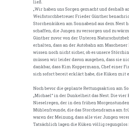
ließ.
„Wir haben uns Sorgen gemacht und deshalb a
Weißstorchbetreuer Frieder Günther benachri
Storchenküken am Sonnabend aus dem Nest hol
schaffen, die Jungen zu versorgen und zu wär
Günther zuvor von der Unteren Naturschutzbeh
erhalten, dass an der Autobahn am Maschener K
wissen noch nicht sicher, ob es unsere Störchin
müssen wir leider davon ausgehen, dass sie nic
dankbar, dass Kim Koppermann, Chef einer Fir
sich sofort bereit erklärt habe, die Küken mit
Noch bevor die geplante Rettungsaktion am So
„Michael“ in der Dunkelheit das Nest. Die vie
Nieselregen, der in den frühen Morgenstunden 
Mühlenfreunde, die das Storchendrama am frü
waren der Meinung, dass alle vier Jungen vere
Tatsächlich lagen die Küken völlig regungslo