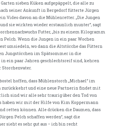
Garten sieben Küken aufgepäppelt, die alle zu
ach seiner Ankunft in Bergedorf fütterte Jürgen
ein Video davon an die Mühlenretter. „Die Jungen
und sie wirkten wieder erstaunlich munter“, sagt
Storchennachwuchs Futter, „bis zu einem Kilogramm
gen Pelch. Wenn die Jungen in ein paar Wochen
nnest umsiedeln, wo dann die Altstörche das Füttern
en Jungstörchen im Spätsommer in die
in ein paar Jahren geschlechtsreif sind, kehren
r Storchenvater.
ostel hoffen, dass Mühlenstorch „Michael“ im
n zurückkehrt und eine neue Partnerin findet mit
lich sind wir alle sehr traurig über den Tod von
ens haben wir mit der Hilfe von Kim Koppermann
nd retten können. Alle drücken die Daumen, dass
Jürgen Pelch schaffen werden“, sagt die
 sieht es sehr gut aus – ich bin recht