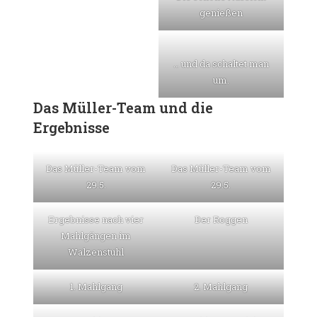
genießen
… und da schaltet man
um.
Das Müller-Team und die
Ergebnisse
Das Müller-Team vom
Das Müller-Team vom
29.5.
29.5.
Ergebnisse nach vier
Der Roggen
Mahlgängen im
Walzenstuhl
1. Mahlgang
2. Mahlgang