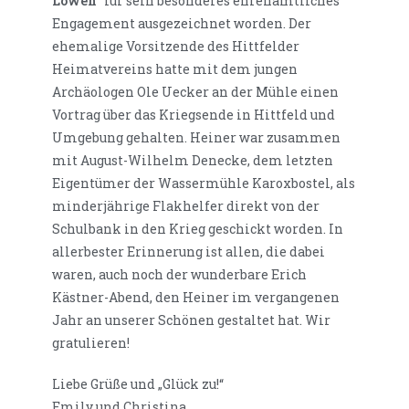
Löwen“
für sein besonderes ehrenamtliches
Engagement ausgezeichnet worden. Der
ehemalige Vorsitzende des Hittfelder
Heimatvereins hatte mit dem jungen
Archäologen Ole Uecker an der Mühle einen
Vortrag über das Kriegsende in Hittfeld und
Umgebung gehalten. Heiner war zusammen
mit August-Wilhelm Denecke, dem letzten
Eigentümer der Wassermühle Karoxbostel, als
minderjährige Flakhelfer direkt von der
Schulbank in den Krieg geschickt worden. In
allerbester Erinnerung ist allen, die dabei
waren, auch noch der wunderbare Erich
Kästner-Abend, den Heiner im vergangenen
Jahr an unserer Schönen gestaltet hat. Wir
gratulieren!
Liebe Grüße und „Glück zu!“
Emily und Christina