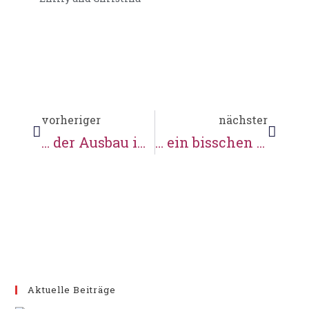
vorheriger
nächster
… der Ausbau im Obergeschosss geht voran, die Saattütchen werden befüllt, und, und, und …
… ein bisschen Frühlingssonne
Aktuelle Beiträge