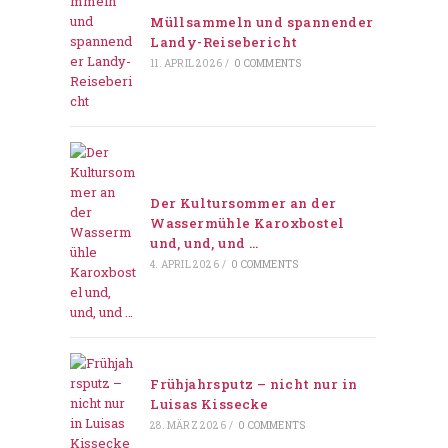
Müllsammeln und spannender
Landy-Reisebericht
11. APRIL 2026
/
0 COMMENTS
Der Kultursommer an der
Wassermühle Karoxbostel
und, und, und …
4. APRIL 2026
/
0 COMMENTS
Frühjahrsputz – nicht nur in
Luisas Kissecke
28. MÄRZ 2026
/
0 COMMENTS