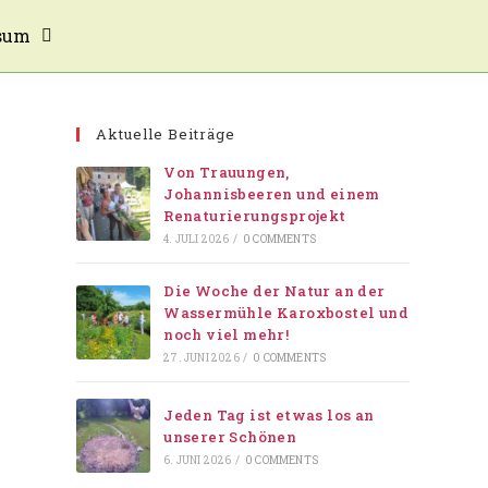
sum
Aktuelle Beiträge
Von Trauungen,
Johannisbeeren und einem
Renaturierungsprojekt
4. JULI 2026
/
0 COMMENTS
Die Woche der Natur an der
Wassermühle Karoxbostel und
noch viel mehr!
27. JUNI 2026
/
0 COMMENTS
Jeden Tag ist etwas los an
unserer Schönen
6. JUNI 2026
/
0 COMMENTS