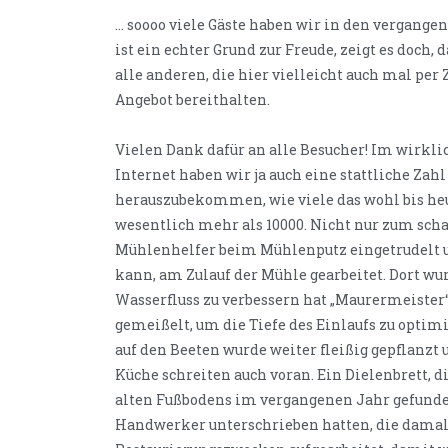
… soooo viele Gäste haben wir in den vergang
ist ein echter Grund zur Freude, zeigt es doch, 
alle anderen, die hier vielleicht auch mal per
Angebot bereithalten.
Vielen Dank dafür an alle Besucher! Im wirklic
Internet haben wir ja auch eine stattliche Zah
herauszubekommen, wie viele das wohl bis heut
wesentlich mehr als 10000. Nicht nur zum sch
Mühlenhelfer beim Mühlenputz eingetrudelt u
kann, am Zulauf der Mühle gearbeitet. Dort wu
Wasserfluss zu verbessern hat „Maurermeister
gemeißelt, um die Tiefe des Einlaufs zu opti
auf den Beeten wurde weiter fleißig gepflanzt 
Küche schreiten auch voran. Ein Dielenbrett, 
alten Fußbodens im vergangenen Jahr gefunden
Handwerker unterschrieben hatten, die damals