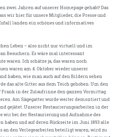
enen zwei Jahren auf unserer Homepage gehabt! Das
dass wir hier für unsere Mitglieder, die Presse und
 Zufall landen ein schönes und informatives
hen Leben – also nicht nur virtuell und im
l an Besuchern. Es wäre mal interessant
e waren. Ich schätze ja, das waren noch
auen waren am 4. Oktober wieder unserer
nd haben, wie man auch auf den Bildern sehen
rde das alte Gitter aus dem Teich gehoben. Um den
“ Frank in der Zulaufrinne den ganzen Vormittag
mieren. Am Sägegatter wurde weiter demontiert und
und gejätet. Unserer Restaurierungsarbeiten in der
die wir bei der Restaurierung und Aufnahme des
 haben und auf deren Rückseite im Juni 1893 alle
 an den Verlegearbeiten beteiligt waren, wird zu