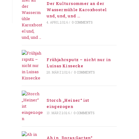
Der Kultursommer an der
Wassermühle Karoxbostel
und, und, und …
4. APRIL 2026
/
0 COMMENTS
Frühjahrsputz – nicht nur in
Luisas Kissecke
28. MÄRZ 2026
/
0 COMMENTS
Storch „Heiner“ ist
eingezogen
13. MÄRZ 2026
/
0 COMMENTS
Ab in „Doras Garten“