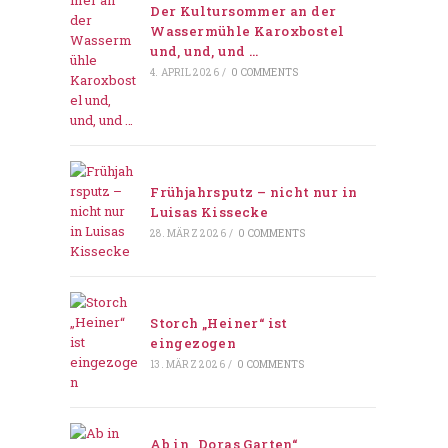
Der Kultursommer an der
Wassermühle Karoxbostel
und, und, und …
4. APRIL 2026
/
0 COMMENTS
Frühjahrsputz – nicht nur in
Luisas Kissecke
28. MÄRZ 2026
/
0 COMMENTS
Storch „Heiner“ ist
eingezogen
13. MÄRZ 2026
/
0 COMMENTS
Ab in „Doras Garten“