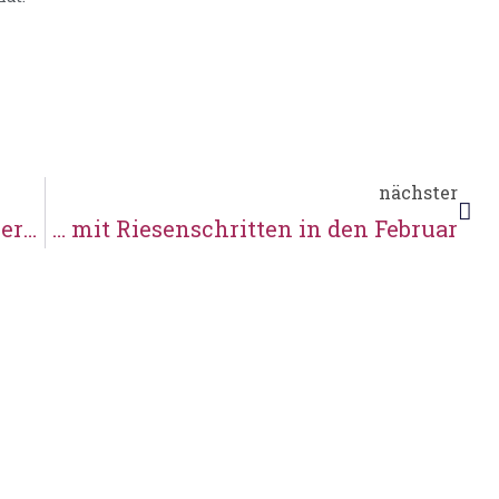
nächster
Unsere „Schöne” – überregional vertreten
… mit Riesenschritten in den Februar