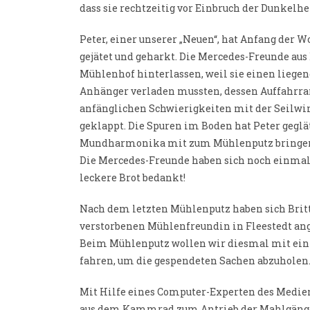
dass sie rechtzeitig vor Einbruch der Dunkelhe
Peter, einer unserer „Neuen“, hat Anfang der
gejätet und geharkt. Die Mercedes-Freunde au
Mühlenhof hinterlassen, weil sie einen liege
Anhänger verladen mussten, dessen Auffahrra
anfänglichen Schwierigkeiten mit der Seilwin
geklappt. Die Spuren im Boden hat Peter geglä
Mundharmonika mit zum Mühlenputz bringen, w
Die Mercedes-Freunde haben sich noch einmal 
leckere Brot bedankt!
Nach dem letzten Mühlenputz haben sich Britt
verstorbenen Mühlenfreundin in Fleestedt ang
Beim Mühlenputz wollen wir diesmal mit ein
fahren, um die gespendeten Sachen abzuholen
Mit Hilfe eines Computer-Experten des Medien
aus dem Kammrad zum Antrieb der Mahlgänge