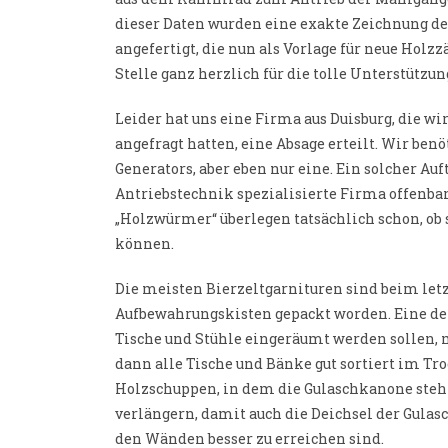
dieser Daten wurden eine exakte Zeichnung de
angefertigt, die nun als Vorlage für neue Hol
Stelle ganz herzlich für die tolle Unterstütz
Leider hat uns eine Firma aus Duisburg, die w
angefragt hatten, eine Absage erteilt. Wir be
Generators, aber eben nur eine. Ein solcher Auft
Antriebstechnik spezialisierte Firma offenbar
„Holzwürmer“ überlegen tatsächlich schon, ob 
können.
Die meisten Bierzeltgarnituren sind beim letz
Aufbewahrungskisten gepackt worden. Eine der
Tische und Stühle eingeräumt werden sollen,
dann alle Tische und Bänke gut sortiert im Tr
Holzschuppen, in dem die Gulaschkanone steh
verlängern, damit auch die Deichsel der Gulas
den Wänden besser zu erreichen sind.