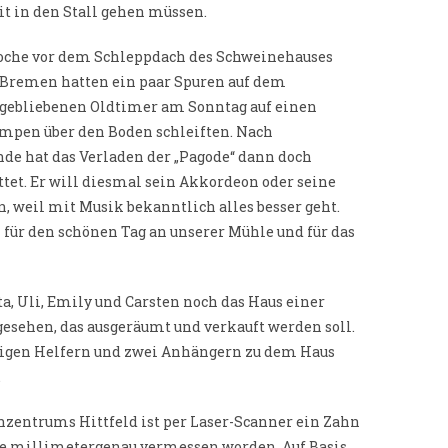
it in den Stall gehen müssen.
 Woche vor dem Schleppdach des Schweinehauses
s Bremen hatten ein paar Spuren auf dem
ngebliebenen Oldtimer am Sonntag auf einen
mpen über den Boden schleiften. Nach
de hat das Verladen der „Pagode“ dann doch
ttet. Er will diesmal sein Akkordeon oder seine
eil mit Musik bekanntlich alles besser geht.
für den schönen Tag an unserer Mühle und für das
a, Uli, Emily und Carsten noch das Haus einer
esehen, das ausgeräumt und verkauft werden soll.
igen Helfern und zwei Anhängern zu dem Haus
.
zentrums Hittfeld ist per Laser-Scanner ein Zahn
 millimetergenau vermessen worden. Auf Basis