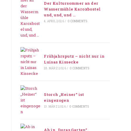
Der Kultursommer an der
Wassermühle Karoxbostel
und, und, und …
4. APRIL 2026
/
0 COMMENTS
Frühjahrsputz – nicht nur in
Luisas Kissecke
28. MÄRZ 2026
/
0 COMMENTS
Storch „Heiner“ ist
eingezogen
13. MÄRZ 2026
/
0 COMMENTS
Ab in „Doras Garten“