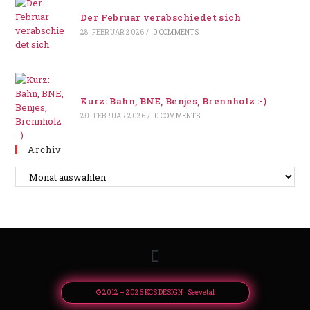
Der Februar verabschiedet sich
28. FEBRUAR 2026
/
0 COMMENTS
Kurz: Bahn, BNE, Benjes, Brennholz :-)
20. FEBRUAR 2026
/
0 COMMENTS
Archiv
© 2012 – 2026 KCS DESIGN · Seevetal