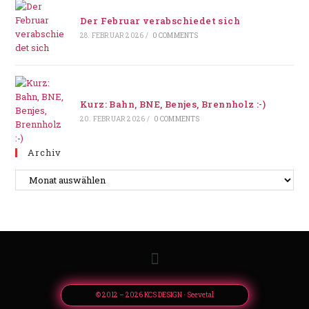
Der Februar verabschiedet sich
28. FEBRUAR 2026
/
0 COMMENTS
Kurz: Bahn, BNE, Benjes, Brennholz :-)
20. FEBRUAR 2026
/
0 COMMENTS
Archiv
© 2012 – 2026 KCS DESIGN · Seevetal