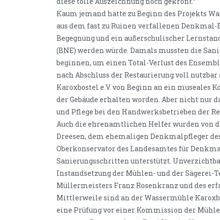
diese tolle Auszeichnung noch gekrönt.“
Kaum jemand hätte zu Beginn des Projekts Wa
aus dem fast zu Ruinen verfallenen Denkmal-E
Begegnung und ein außerschulischer Lernstand
(BNE) werden würde. Damals mussten die Sani
beginnen, um einen Total-Verlust des Ensemb
nach Abschluss der Restaurierung voll nutzbar
Karoxbostel e.V. von Beginn an ein museales K
der Gebäude erhalten worden. Aber nicht nur 
und Pflege bei den Handwerksbetrieben der Re
Auch die ehrenamtlichen Helfer wurden von d
Dreesen, dem ehemaligen Denkmalpfleger de
Oberkonservator des Landesamtes für Denkmal
Sanierungsschritten unterstützt. Unverzichtba
Instandsetzung der Mühlen- und der Sägerei-
Müllermeisters Franz Rosenkranz und des erf
Mittlerweile sind an der Wassermühle Karoxbos
eine Prüfung vor einer Kommission der Mühl