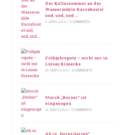
Der Kultursommer an der
Wassermühle Karoxbostel
und, und, und …
4. APRIL 2026
/
0 COMMENTS
Frühjahrsputz – nicht nur in
Luisas Kissecke
28. MÄRZ 2026
/
0 COMMENTS
Storch „Heiner“ ist
eingezogen
13. MÄRZ 2026
/
0 COMMENTS
Ab in „Doras Garten“