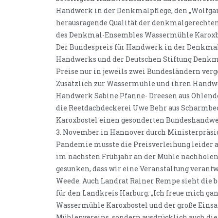
Handwerk in der Denkmalpflege, den „Wolfgang
herausragende Qualität der denkmalgerechten
des Denkmal-Ensembles Wassermühle Karoxbo
Der Bundespreis für Handwerk in der Denkmal
Handwerks und der Deutschen Stiftung Denkma
Preise nur in jeweils zwei Bundesländern ver
Zusätzlich zur Wassermühle und ihren Handwe
Handwerk Sabine Pfanne- Dreesen aus Ohlend
die Reetdachdeckerei Uwe Behr aus Scharmbe
Karoxbostel einen gesonderten Bundeshandwerk
3. November in Hannover durch Ministerpräsid
Pandemie musste die Preisverleihung leider a
im nächsten Frühjahr an der Mühle nachholen.
gesunken, dass wir eine Veranstaltung verant
Weede. Auch Landrat Rainer Rempe sieht die
für den Landkreis Harburg: „Ich freue mich gan
Wassermühle Karoxbostel und der große Einsa
Mühlenvereins, sondern ausdrücklich auch d