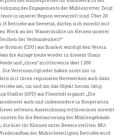
erpreis des Bundespreises für Handwerk in der
elohnung des Engagements der Mühlenretter. Zeigt
teure in unserer Region verwurzelt sind. Über 20
 15 Betriebe aus Seevetal, dürfen sich zurecht mit
nen Werk an der Wassermühle im Herzen unserer
 Zeichen der Verbundenheit!“
se-Brömer (CDU) aus Brackel würdigt den Verein
Dass die Anlage heute wieder in diesem Glanz
Weede und „ihren“ mittlerweile über 1.200
 Die Vereinsmitglieder haben nicht nur in
ndern mit ihren regionalen Netzwerken auch dazu
betriebe am, im und um das Objekt herum tätig
a Stadler (SPD) aus Fleestedt ergänzt: „Die
roxbostel auch und insbesondere in Kooperation
dieser seltenen Auszeichnung vollkommen zurecht
konnten für die Restaurierung der Mühlengebäude
die hier ihr Können unter Beweis stellten. Mit
iederaufbau der Mühle beteiligten Betriebe wird