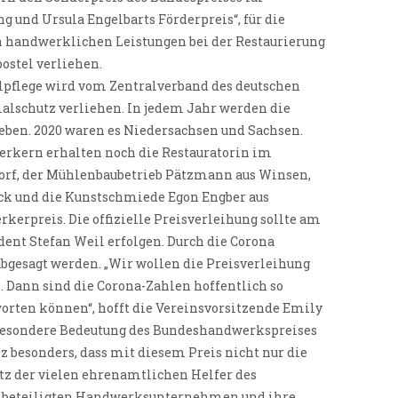
 und Ursula Engelbarts Förderpreis“, für die
 handwerklichen Leistungen bei der Restaurierung
stel verliehen.
pflege wird vom Zentralverband des deutschen
lschutz verliehen. In jedem Jahr werden die
geben. 2020 waren es Niedersachsen und Sachsen.
rkern erhalten noch die Restauratorin im
orf, der Mühlenbaubetrieb Pätzmann aus Winsen,
ck und die Kunstschmiede Egon Engber aus
erpreis. Die offizielle Preisverleihung sollte am
ent Stefan Weil erfolgen. Durch die Corona
bgesagt werden. „Wir wollen die Preisverleihung
 Dann sind die Corona-Zahlen hoffentlich so
worten können“, hofft die Vereinsvorsitzende Emily
 besondere Bedeutung des Bundeshandwerkspreises
z besonders, dass mit diesem Preis nicht nur die
tz der vielen ehrenamtlichen Helfer des
ie beteiligten Handwerksunternehmen und ihre