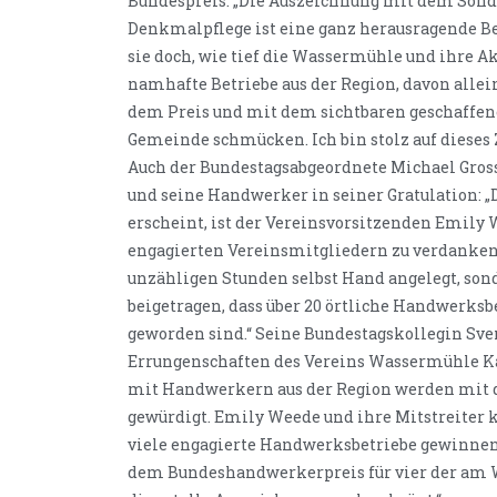
Bundespreis: „Die Auszeichnung mit dem Sond
Denkmalpflege ist eine ganz herausragende B
sie doch, wie tief die Wassermühle und ihre Ak
namhafte Betriebe aus der Region, davon allein
dem Preis und mit dem sichtbaren geschaffe
Gemeinde schmücken. Ich bin stolz auf dieses
Auch der Bundestagsabgeordnete Michael Gros
und seine Handwerker in seiner Gratulation: „
erscheint, ist der Vereinsvorsitzenden Emily 
engagierten Vereinsmitgliedern zu verdanken.
unzähligen Stunden selbst Hand angelegt, so
beigetragen, dass über 20 örtliche Handwerks
geworden sind.“ Seine Bundestagskollegin Svenj
Errungenschaften des Vereins Wassermühle Ka
mit Handwerkern aus der Region werden mit 
gewürdigt. Emily Weede und ihre Mitstreiter 
viele engagierte Handwerksbetriebe gewinnen, 
dem Bundeshandwerkerpreis für vier der am W