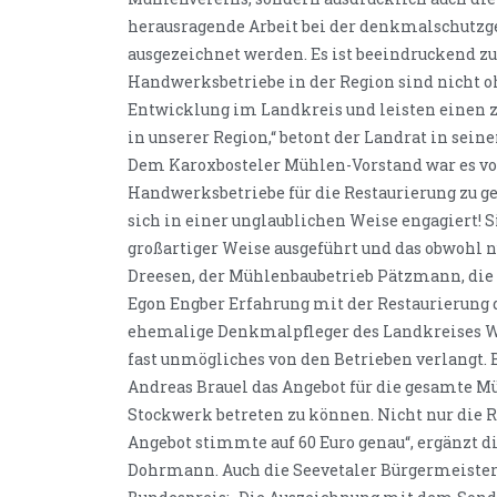
herausragende Arbeit bei der denkmalschutzg
ausgezeichnet werden. Es ist beeindruckend zu
Handwerksbetriebe in der Region sind nicht o
Entwicklung im Landkreis und leisten einen 
in unserer Region,“ betont der Landrat in sei
Dem Karoxbosteler Mühlen-Vorstand war es von
Handwerksbetriebe für die Restaurierung zu g
sich in einer unglaublichen Weise engagiert!
großartiger Weise ausgeführt und das obwohl 
Dreesen, der Mühlenbaubetrieb Pätzmann, die
Egon Engber Erfahrung mit der Restaurierung 
ehemalige Denkmalpfleger des Landkreises 
fast unmögliches von den Betrieben verlangt
Andreas Brauel das Angebot für die gesamte M
Stockwerk betreten zu können. Nicht nur die R
Angebot stimmte auf 60 Euro genau“, ergänzt 
Dohrmann. Auch die Seevetaler Bürgermeisteri