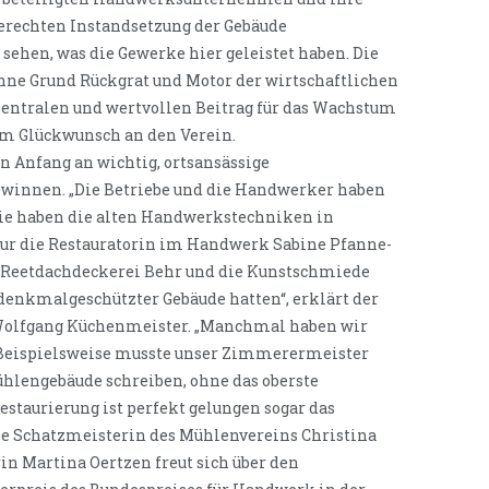
erechten Instandsetzung der Gebäude
 sehen, was die Gewerke hier geleistet haben. Die
hne Grund Rückgrat und Motor der wirtschaftlichen
zentralen und wertvollen Beitrag für das Wachstum
nem Glückwunsch an den Verein.
 Anfang an wichtig, ortsansässige
ewinnen. „Die Betriebe und die Handwerker haben
 Sie haben die alten Handwerkstechniken in
nur die Restauratorin im Handwerk Sabine Pfanne-
 Reetdachdeckerei Behr und die Kunstschmiede
denkmalgeschützter Gebäude hatten“, erklärt der
Wolfgang Küchenmeister. „Manchmal haben wir
. Beispielsweise musste unser Zimmerermeister
ühlengebäude schreiben, ohne das oberste
estaurierung ist perfekt gelungen sogar das
die Schatzmeisterin des Mühlenvereins Christina
n Martina Oertzen freut sich über den