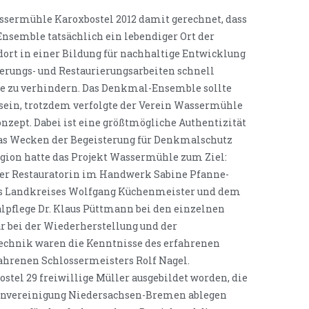
ssermühle Karoxbostel 2012 damit gerechnet, dass
nsemble tatsächlich ein lebendiger Ort der
ort in einer Bildung für nachhaltige Entwicklung
erungs- und Restaurierungsarbeiten schnell
le zu verhindern. Das Denkmal-Ensemble sollte
 sein, trotzdem verfolgte der Verein Wassermühle
onzept. Dabei ist eine größtmögliche Authentizität
das Wecken der Begeisterung für Denkmalschutz
gion hatte das Projekt Wassermühle zum Ziel:
er Restauratorin im Handwerk Sabine Pfanne-
s Landkreises Wolfgang Küchenmeister und dem
pflege Dr. Klaus Püttmann bei den einzelnen
r bei der Wiederherstellung und der
Technik waren die Kenntnisse des erfahrenen
ahrenen Schlossermeisters Rolf Nagel.
tel 29 freiwillige Müller ausgebildet worden, die
envereinigung Niedersachsen-Bremen ablegen