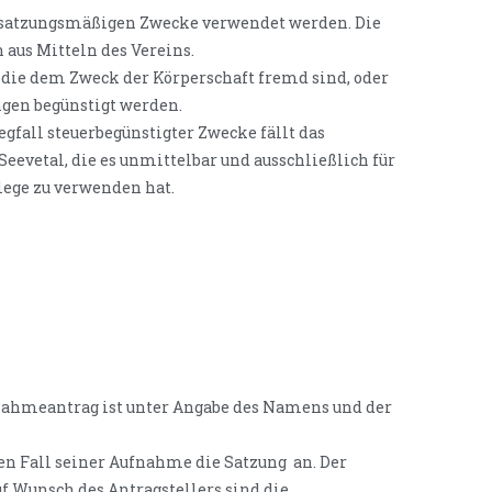
die satzungsmäßigen Zwecke verwendet werden. Die
aus Mitteln des Vereins.
, die dem Zweck der Körperschaft fremd sind, oder
gen begünstigt werden.
Wegfall steuerbegünstigter Zwecke fällt das
evetal, die es unmittelbar und ausschließlich für
ege zu verwenden hat.
nahmeantrag ist unter Angabe des Namens und der
en Fall seiner Aufnahme die Satzung
an. Der
f Wunsch des Antragstellers sind die