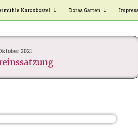
rmühle Karoxbostel
Doras Garten
Impres
 Oktober 2021
reinssatzung