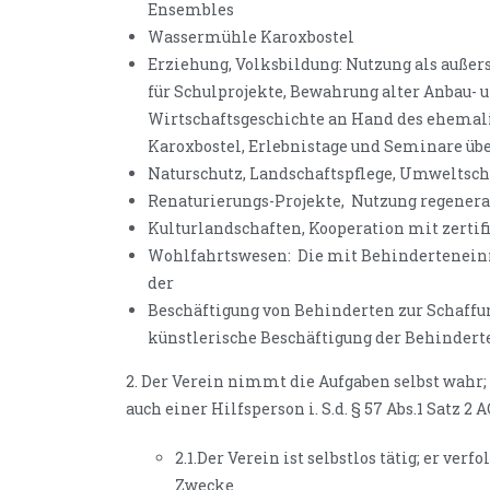
Ensembles
Wassermühle Karoxbostel
Erziehung, Volksbildung: Nutzung als außer
für Schulprojekte, Bewahrung alter Anbau- 
Wirtschaftsgeschichte an Hand des ehemal
Karoxbostel, Erlebnistage und Seminare übe
Naturschutz, Landschaftspflege, Umweltschu
Renaturierungs-Projekte,
Nutzung regenerat
Kulturlandschaften, Kooperation mit zertif
Wohlfahrtswesen:
Die mit Behindertenein
der
Beschäftigung von Behinderten zur Schaffu
künstlerische Beschäftigung der Behindert
2. Der Verein nimmt die Aufgaben selbst wahr; 
auch einer Hilfsperson i. S.d. § 57 Abs.1 Satz 2 
2.1.Der Verein ist selbstlos tätig; er ver
Zwecke