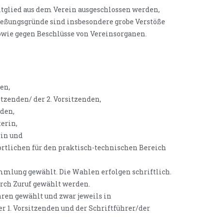
itglied aus dem Verein ausgeschlossen werden,
ießungsgründe sind insbesondere grobe Verstöße
owie gegen Beschlüsse von Vereinsorganen.
den,
sitzenden/ der 2. Vorsitzenden,
nden,
erin,
rin und
ortlichen für den praktisch-technischen Bereich
mmlung gewählt. Die Wahlen erfolgen schriftlich.
rch Zuruf gewählt werden.
hren gewählt und zwar jeweils in
der 1. Vorsitzenden und der Schriftführer/der