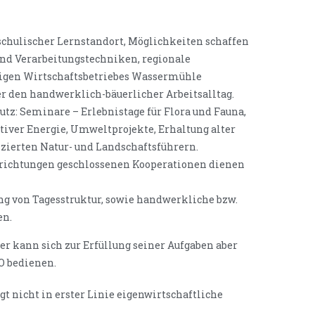
schulischer Lernstandort, Möglichkeiten schaffen
und Verarbeitungstechniken, regionale
igen Wirtschaftsbetriebes Wassermühle
r den handwerklich-bäuerlicher Arbeitsalltag.
tz: Seminare – Erlebnistage für Flora und Fauna,
iver Energie, Umweltprojekte, Erhaltung alter
izierten Natur- und Landschaftsführern.
richtungen geschlossenen Kooperationen dienen
ng von Tagesstruktur, sowie handwerkliche bzw.
en.
er kann sich zur Erfüllung seiner Aufgaben aber
AO bedienen.
folgt nicht in erster Linie eigenwirtschaftliche