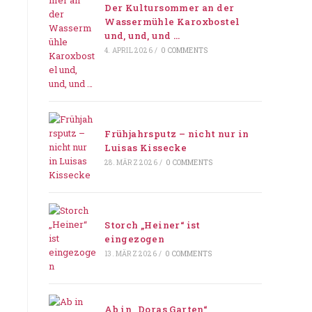
Der Kultursommer an der
Wassermühle Karoxbostel
und, und, und …
4. APRIL 2026
/
0 COMMENTS
Frühjahrsputz – nicht nur in
Luisas Kissecke
28. MÄRZ 2026
/
0 COMMENTS
Storch „Heiner“ ist
eingezogen
13. MÄRZ 2026
/
0 COMMENTS
Ab in „Doras Garten“