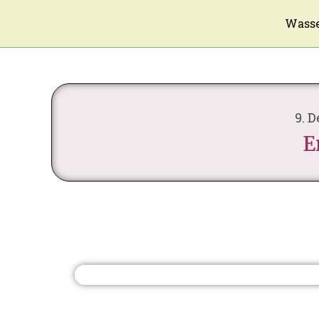
Wasse
9. 
E