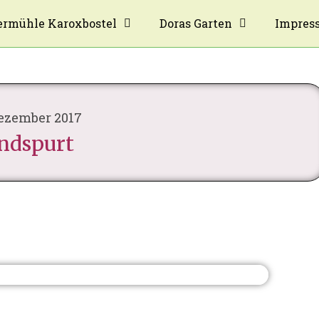
rmühle Karoxbostel
Doras Garten
Impres
Dezember 2017
ndspurt