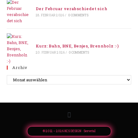
Der Februar verabschiedet sich
28. FEBRUAR 2026
/
0 COMMENTS
Kurz: Bahn, BNE, Benjes, Brennholz :-)
20. FEBRUAR 2026
/
0 COMMENTS
Archiv
© 2012 – 2026 KCS DESIGN · Seevetal