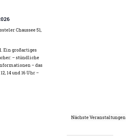
t
u
2026
n
g
steler Chaussee 51,
A
n
. Ein großartiges
s
her: – stündliche
i
nformationen – das
c
2, 14 und 16 Uhr –
h
t
e
n
-
N
Nächste
Veranstaltungen
a
v
i