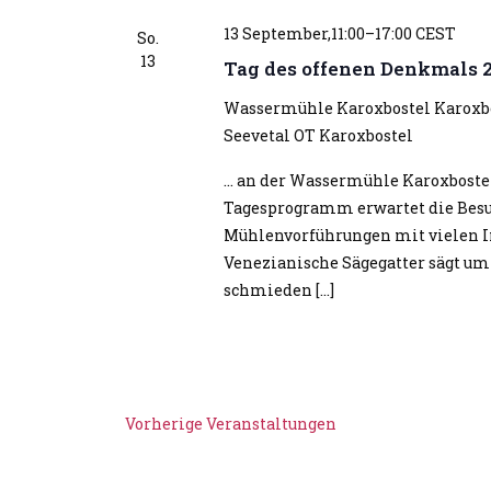
u
l
l
m
13 September,11:00
–
17:00
CEST
ü
So.
t
w
13
s
Tag des offenen Denkmals 
u
ä
s
Wassermühle Karoxbostel
Karoxbo
n
h
e
Seevetal OT Karoxbostel
l
g
l
e
e
w
... an der Wassermühle Karoxbostel
n
o
n
Tagesprogramm erwartet die Besuc
.
r
S
Mühlenvorführungen mit vielen I
t
Venezianische Sägegatter sägt um 1
u
e
schmieden […]
c
i
h
n
e
g
u
e
n
b
Vorherige
Veranstaltungen
e
d
n
A