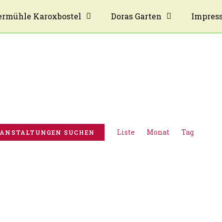
rmühle Karoxbostel
Doras Garten
Impres
V
Liste
Monat
e
Tag
ANSTALTUNGEN SUCHEN
r
a
n
s
t
a
l