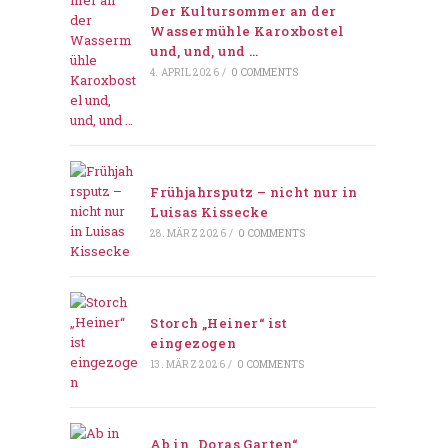
Der Kultursommer an der
Wassermühle Karoxbostel
und, und, und …
4. APRIL 2026
/
0 COMMENTS
Frühjahrsputz – nicht nur in
Luisas Kissecke
28. MÄRZ 2026
/
0 COMMENTS
Storch „Heiner“ ist
eingezogen
13. MÄRZ 2026
/
0 COMMENTS
Ab in „Doras Garten“