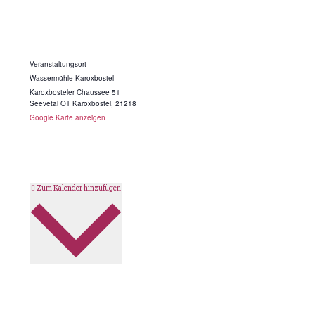
Veranstaltungsort
Wassermühle Karoxbostel
Karoxbosteler Chaussee 51
Seevetal OT Karoxbostel
,
21218
Google Karte anzeigen
Zum Kalender hinzufügen