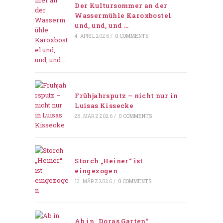
Der Kultursommer an der
Wassermühle Karoxbostel
und, und, und …
4. APRIL 2026
/
0 COMMENTS
Frühjahrsputz – nicht nur in
Luisas Kissecke
28. MÄRZ 2026
/
0 COMMENTS
Storch „Heiner“ ist
eingezogen
13. MÄRZ 2026
/
0 COMMENTS
Ab in „Doras Garten“