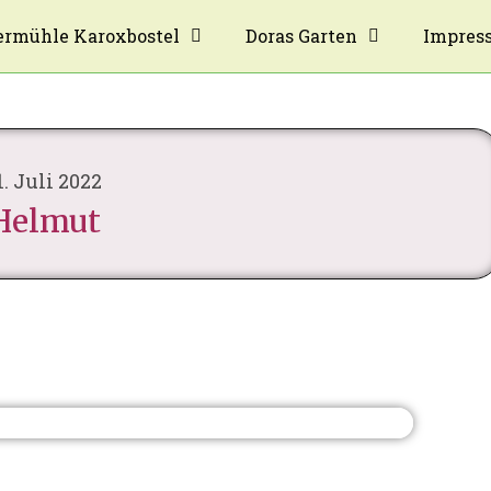
rmühle Karoxbostel
Doras Garten
Impres
1. Juli 2022
Helmut