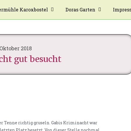
rmühle Karoxbostel
Doras Garten
Impres
 Oktober 2018
cht gut besucht
er Tenne richtig gruseln. Gabis Kriminacht war
letzten Platz besetzt. Von dieser Stelle nochmal