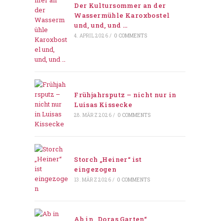
Der Kultursommer an der
Wassermühle Karoxbostel
und, und, und …
4. APRIL 2026
/
0 COMMENTS
Frühjahrsputz – nicht nur in
Luisas Kissecke
28. MÄRZ 2026
/
0 COMMENTS
Storch „Heiner“ ist
eingezogen
13. MÄRZ 2026
/
0 COMMENTS
Ab in „Doras Garten“