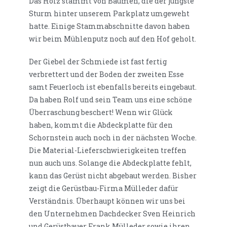
Das Holz stammt von Bäumen, die der jüngste
Sturm hinter unserem Parkplatz umgeweht
hatte. Einige Stammabschnitte davon haben
wir beim Mühlenputz noch auf den Hof geholt.
Der Giebel der Schmiede ist fast fertig
verbrettert und der Boden der zweiten Esse
samt Feuerloch ist ebenfalls bereits eingebaut.
Da haben Rolf und sein Team uns eine schöne
Überraschung beschert! Wenn wir Glück
haben, kommt die Abdeckplatte für den
Schornstein auch noch in der nächsten Woche.
Die Material-Lieferschwierigkeiten treffen
nun auch uns. Solange die Abdeckplatte fehlt,
kann das Gerüst nicht abgebaut werden. Bisher
zeigt die Gerüstbau-Firma Mülleder dafür
Verständnis. Überhaupt können wir uns bei
den Unternehmen Dachdecker Sven Heinrich
und Gerüstbauer Frank Mülleder sowie ihren