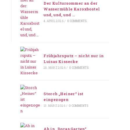
Der Kultursommer an der
Wassermühle Karoxbostel
und, und, und …
4. APRIL 2026
/
0 COMMENTS
Frühjahrsputz – nicht nur in
Luisas Kissecke
28. MÄRZ 2026
/
0 COMMENTS
Storch „Heiner“ ist
eingezogen
13. MÄRZ 2026
/
0 COMMENTS
Ab in „Doras Garten“