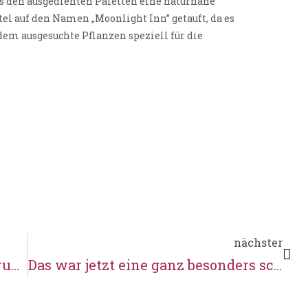
us den ausgedienten Paletten eine naturnahe
tel auf den Namen „Moonlight Inn” getauft, da es
em ausgesuchte Pflanzen speziell für die
nächster
Mühlenputz und botanische Führung
Das war jetzt eine ganz besonders schöne Woche …