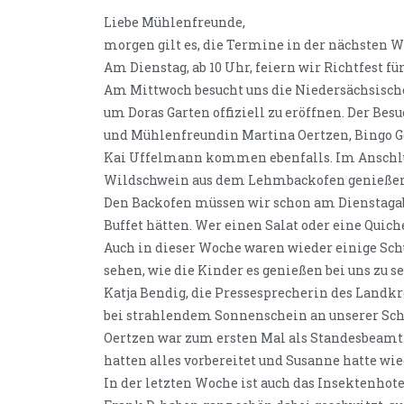
Liebe Mühlenfreunde,
morgen gilt es, die Termine in der nächsten W
Am Dienstag, ab 10 Uhr, feiern wir Richtfest f
Am Mittwoch besucht uns die Niedersächsisch
um Doras Garten offiziell zu eröffnen. Der Be
und Mühlenfreundin Martina Oertzen, Bingo Ge
Kai Uffelmann kommen ebenfalls. Im Anschlu
Wildschwein aus dem Lehmbackofen genieße
Den Backofen müssen wir schon am Dienstagabe
Buffet hätten. Wer einen Salat oder eine Quic
Auch in dieser Woche waren wieder einige Schul
sehen, wie die Kinder es genießen bei uns zu s
Katja Bendig, die Pressesprecherin des Landk
bei strahlendem Sonnenschein an unserer Sch
Oertzen war zum ersten Mal als Standesbeamti
hatten alles vorbereitet und Susanne hatte w
In der letzten Woche ist auch das Insektenhotel