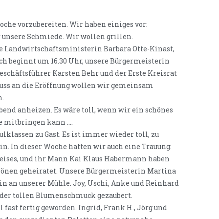
oche vorzubereiten. Wir haben einiges vor:
ür unsere Schmiede. Wir wollen grillen.
e Landwirtschaftsministerin Barbara Otte-Kinast,
such beginnt um 16.30 Uhr, unsere Bürgermeisterin
schäftsführer Karsten Behr und der Erste Kreisrat
ss an die Eröffnung wollen wir gemeinsam
n.
nd anheizen. Es wäre toll, wenn wir ein schönes
he mitbringen kann ….
klassen zu Gast. Es ist immer wieder toll, zu
ein. In dieser Woche hatten wir auch eine Trauung:
reises, und ihr Mann Kai Klaus Habermann haben
önen geheiratet. Unsere Bürgermeisterin Martina
n an unserer Mühle. Joy, Uschi, Anke und Reinhard
ieder tollen Blumenschmuck gezaubert.
 fast fertig geworden. Ingrid, Frank H., Jörg und