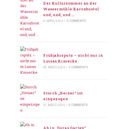
Der Kultursommer an der
Wassermühle Karoxbostel
und, und, und …
4. APRIL 2026
/
0 COMMENTS
Frühjahrsputz – nicht nur in
Luisas Kissecke
28. MÄRZ 2026
/
0 COMMENTS
Storch „Heiner“ ist
eingezogen
13. MÄRZ 2026
/
0 COMMENTS
Ab in „Doras Garten“