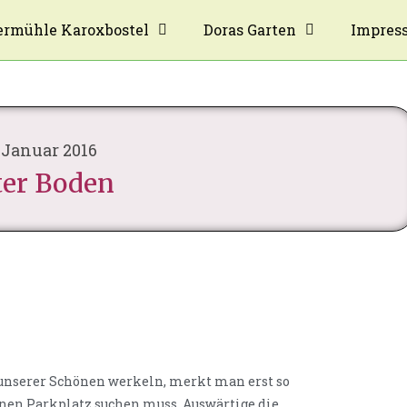
rmühle Karoxbostel
Doras Garten
Impres
. Januar 2016
ter Boden
unserer Schönen werkeln, merkt man erst so
nen Parkplatz suchen muss. Auswärtige die