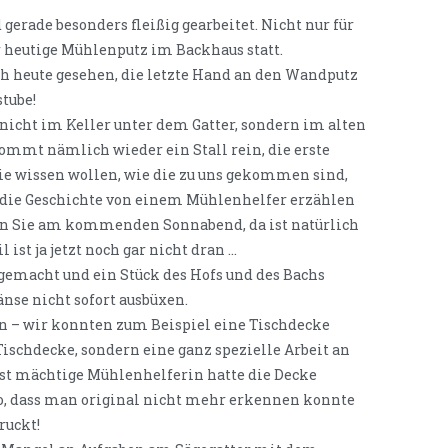
erade besonders fleißig gearbeitet. Nicht nur für
 heutige Mühlenputz im Backhaus statt.
h heute gesehen, die letzte Hand an den Wandputz
stube!
n nicht im Keller unter dem Gatter, sondern im alten
kommt nämlich wieder ein Stall rein, die erste
ie wissen wollen, wie die zu uns gekommen sind,
die Geschichte von einem Mühlenhelfer erzählen
ben Sie am kommenden Sonnabend, da ist natürlich
 ist ja jetzt noch gar nicht dran …
 gemacht und ein Stück des Hofs und des Bachs
änse nicht sofort ausbüxen.
un – wir konnten zum Beispiel eine Tischdecke
Tischdecke, sondern eine ganz spezielle Arbeit an
rst mächtige Mühlenhelferin hatte die Decke
so, dass man original nicht mehr erkennen konnte
ruckt!