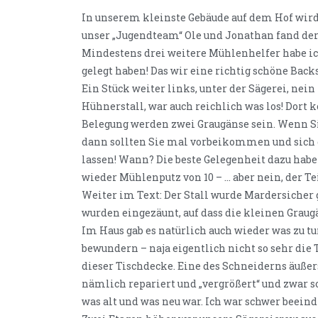
In unserem kleinste Gebäude auf dem Hof wird g
unser „Jugendteam“ Ole und Jonathan fand der
Mindestens drei weitere Mühlenhelfer habe ic
gelegt haben! Das wir eine richtig schöne Back
Ein Stück weiter links, unter der Sägerei, nei
Hühnerstall, war auch reichlich was los! Dort 
Belegung werden zwei Graugänse sein. Wenn S
dann sollten Sie mal vorbeikommen und sich 
lassen! Wann? Die beste Gelegenheit dazu ha
wieder Mühlenputz von 10 – … aber nein, der Teil
Weiter im Text: Der Stall wurde Mardersicher
wurden eingezäunt, auf dass die kleinen Graug
Im Haus gab es natürlich auch wieder was zu t
bewundern – naja eigentlich nicht so sehr die 
dieser Tischdecke. Eine des Schneiderns äuße
nämlich repariert und „vergrößert“ und zwar 
was alt und was neu war. Ich war schwer beeind