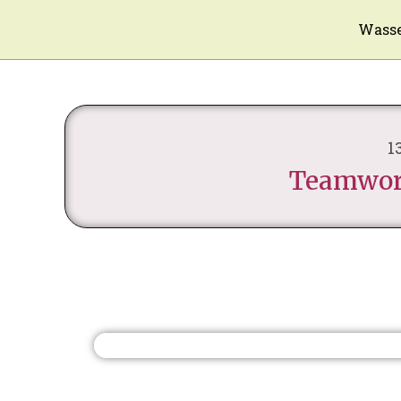
Wasse
1
Teamwor