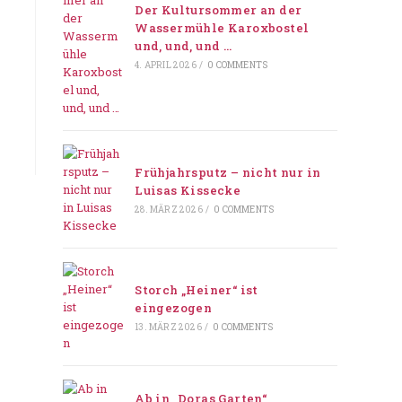
Der Kultursommer an der
Wassermühle Karoxbostel
und, und, und …
4. APRIL 2026
/
0 COMMENTS
Frühjahrsputz – nicht nur in
Luisas Kissecke
28. MÄRZ 2026
/
0 COMMENTS
Storch „Heiner“ ist
eingezogen
13. MÄRZ 2026
/
0 COMMENTS
Ab in „Doras Garten“