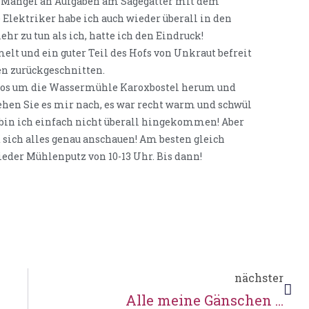
s Mangel an Aufgaben am Sägegatter mit dem
 Elektriker habe ich auch wieder überall in den
r zu tun als ich, hatte ich den Eindruck!
lt und ein guter Teil des Hofs von Unkraut befreit
en zurückgeschnitten.
 los um die Wassermühle Karoxbostel herum und
ehen Sie es mir nach, es war recht warm und schwül
 bin ich einfach nicht überall hingekommen! Aber
sich alles genau anschauen! Am besten gleich
ieder Mühlenputz von 10-13 Uhr. Bis dann!
nächster
Alle meine Gänschen …