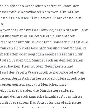
ich an schönen Geschichten erfreuen kann, der
r Wassermühle Karoxbostel kommen. Um 14 Uhr
steler Chaussee 51 in Seevetal-Karoxbostel ein
en.
sommer des Landkreises Harburg, der in diesem Jahr
 ist und war zu allen Zeiten ein elementarer
gilt nicht nur für Deutschland, sondern für fast alle
ranken sich viele Geschichten und Traditionen. Es
einschaften oder Regionen eigene Rezepturen für
 trafen Frauen und Männer sich an den zentralen
lie zu backen. Hier wurden Neuigkeiten und
 lässt der Verein Wassermühle Karoxbostel e.V. an
leben. Beim Aktionstag werden unterschiedliche
rkreisen gemeinsam von Menschen mit
zehrt. Dabei werden die Märchenerzählerin
n und der marokkanische Erzähler Al Jay Idriss
h Brot erzählen. Das Schrot für das ofenfrische