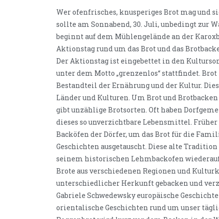
Wer ofenfrisches, knusperiges Brot mag und s
sollte am Sonnabend, 30. Juli, unbedingt zu
beginnt auf dem Mühlengelände an der Karoxbo
Aktionstag rund um das Brot und das Brotback
Der Aktionstag ist eingebettet in den Kultur
unter dem Motto „grenzenlos“ stattfindet. Brot
Bestandteil der Ernährung und der Kultur. Dies 
Länder und Kulturen. Um Brot und Brotbacken 
gibt unzählige Brotsorten. Oft haben Dorfgem
dieses so unverzichtbare Lebensmittel. Früher
Backöfen der Dörfer, um das Brot für die Fami
Geschichten ausgetauscht. Diese alte Tradition
seinem historischen Lehmbackofen wiederauf
Brote aus verschiedenen Regionen und Kultu
unterschiedlicher Herkunft gebacken und ver
Gabriele Schwedewsky europäische Geschichte
orientalische Geschichten rund um unser täglic