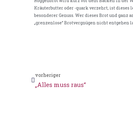
Roggenbrot wird kurz vor dem Backen in der
Kräuterbutter oder -quark verzehrt, ist dieses
besonderer Genuss. Wer dieses Brot und ganz an
„grenzenlose“ Brotvergnügen nicht entgehen l
vorheriger
„Alles muss raus“