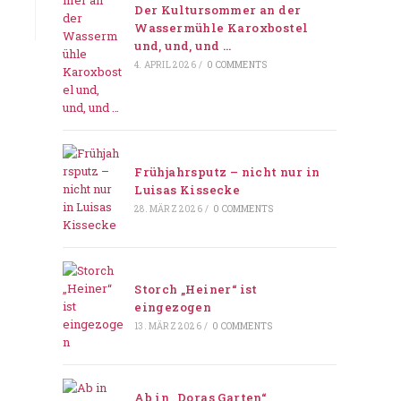
Der Kultursommer an der
Wassermühle Karoxbostel
und, und, und …
4. APRIL 2026
/
0 COMMENTS
Frühjahrsputz – nicht nur in
Luisas Kissecke
28. MÄRZ 2026
/
0 COMMENTS
Storch „Heiner“ ist
eingezogen
13. MÄRZ 2026
/
0 COMMENTS
Ab in „Doras Garten“