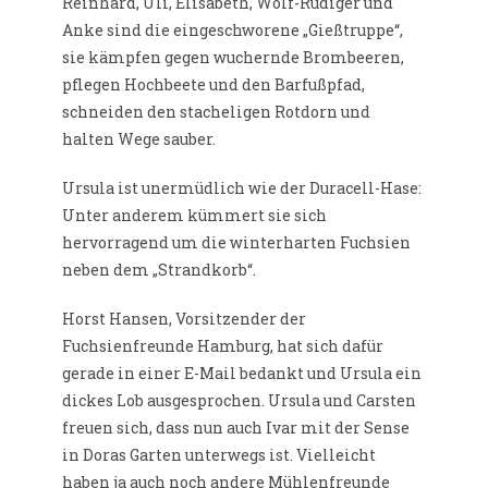
Reinhard, Uli, Elisabeth, Wolf-Rüdiger und
Anke sind die eingeschworene „Gießtruppe“,
sie kämpfen gegen wuchernde Brombeeren,
pflegen Hochbeete und den Barfußpfad,
schneiden den stacheligen Rotdorn und
halten Wege sauber.
Ursula ist unermüdlich wie der Duracell-Hase:
Unter anderem kümmert sie sich
hervorragend um die winterharten Fuchsien
neben dem „Strandkorb“.
Horst Hansen, Vorsitzender der
Fuchsienfreunde Hamburg, hat sich dafür
gerade in einer E-Mail bedankt und Ursula ein
dickes Lob ausgesprochen. Ursula und Carsten
freuen sich, dass nun auch Ivar mit der Sense
in Doras Garten unterwegs ist. Vielleicht
haben ja auch noch andere Mühlenfreunde