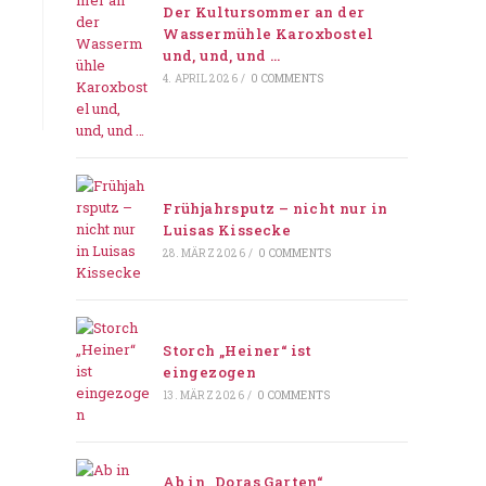
Der Kultursommer an der
Wassermühle Karoxbostel
und, und, und …
4. APRIL 2026
/
0 COMMENTS
Frühjahrsputz – nicht nur in
Luisas Kissecke
28. MÄRZ 2026
/
0 COMMENTS
Storch „Heiner“ ist
eingezogen
13. MÄRZ 2026
/
0 COMMENTS
Ab in „Doras Garten“