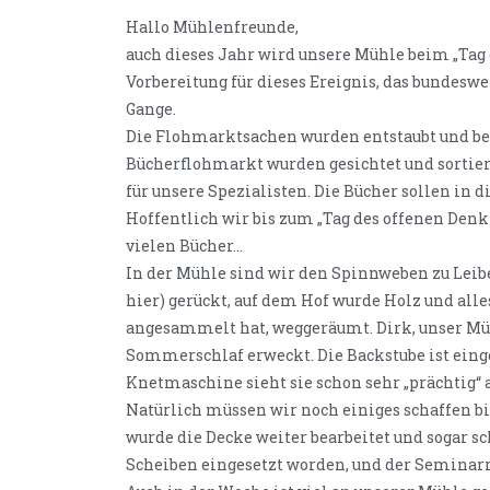
Hallo Mühlenfreunde,
auch dieses Jahr wird unsere Mühle beim „Tag
Vorbereitung für dieses Ereignis, das bundeswei
Gange.
Die Flohmarktsachen wurden entstaubt und bere
Bücherflohmarkt wurden gesichtet und sortiert.
für unsere Spezialisten. Die Bücher sollen in
Hoffentlich wir bis zum „Tag des offenen Denkma
vielen Bücher…
In der Mühle sind wir den Spinnweben zu Lei
hier) gerückt, auf dem Hof wurde Holz und alle
angesammelt hat, weggeräumt. Dirk, unser M
Sommerschlaf erweckt. Die Backstube ist einge
Knetmaschine sieht sie schon sehr „prächtig“ a
Natürlich müssen wir noch einiges schaffen b
wurde die Decke weiter bearbeitet und sogar sc
Scheiben eingesetzt worden, und der Seminar