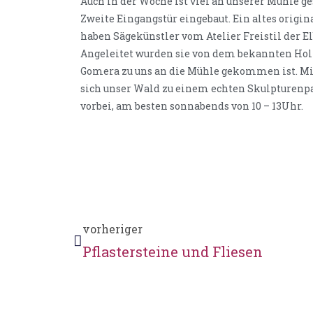
Auch in der Woche ist viel an unserer Mühle g
Zweite Eingangstür eingebaut. Ein altes origi
haben Sägekünstler vom Atelier Freistil der 
Angeleitet wurden sie von dem bekannten Holz
Gomera zu uns an die Mühle gekommen ist. M
sich unser Wald zu einem echten Skulpturen
vorbei, am besten sonnabends von 10 – 13Uhr.
vorheriger
Pflastersteine und Fliesen