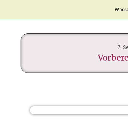
Wasse
7. S
Vorbere