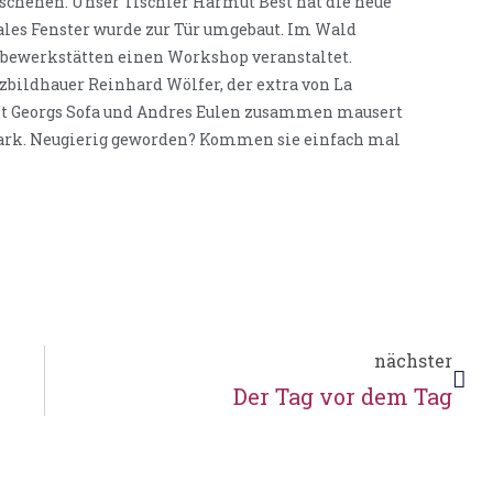
eschehen. Unser Tischler Harmut Best hat die neue
nales Fenster wurde zur Tür umgebaut. Im Wald
Elbewerkstätten einen Workshop veranstaltet.
bildhauer Reinhard Wölfer, der extra von La
it Georgs Sofa und Andres Eulen zusammen mausert
park. Neugierig geworden? Kommen sie einfach mal
nächster
Der Tag vor dem Tag