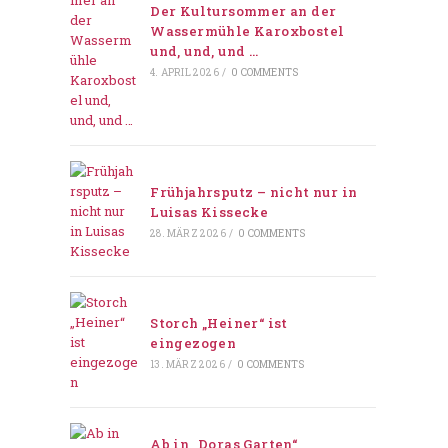
Der Kultursommer an der
Wassermühle Karoxbostel
und, und, und …
4. APRIL 2026
/
0 COMMENTS
Frühjahrsputz – nicht nur in
Luisas Kissecke
28. MÄRZ 2026
/
0 COMMENTS
Storch „Heiner“ ist
eingezogen
13. MÄRZ 2026
/
0 COMMENTS
Ab in „Doras Garten“