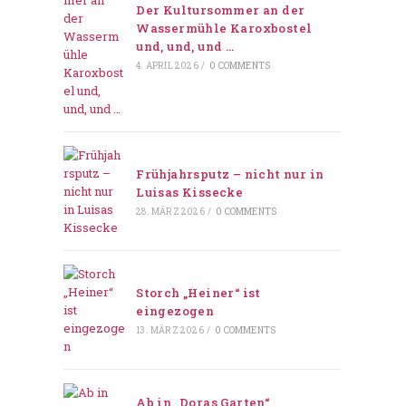
Der Kultursommer an der
Wassermühle Karoxbostel
und, und, und …
4. APRIL 2026
/
0 COMMENTS
Frühjahrsputz – nicht nur in
Luisas Kissecke
28. MÄRZ 2026
/
0 COMMENTS
Storch „Heiner“ ist
eingezogen
13. MÄRZ 2026
/
0 COMMENTS
Ab in „Doras Garten“