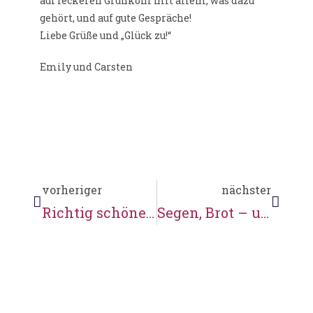
auf leckeren Grünkohl mit allem, was dazu
gehört, und auf gute Gespräche!
Liebe Grüße und „Glück zu!“
Emily und Carsten
vorheriger
nächster
Richtig schönes frostiges Winterwetter
Segen, Brot – und warme Kleidung