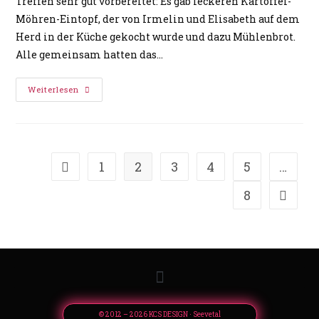
Treffen sehr gut vorbereitet: Es gab leckeren Kartoffel-
Möhren-Eintopf, der von Irmelin und Elisabeth auf dem
Herd in der Küche gekocht wurde und dazu Mühlenbrot.
Alle gemeinsam hatten das…
Weiterlesen
1
2
3
4
5
…
8
© 2012 – 2026 KCS DESIGN · Seevetal