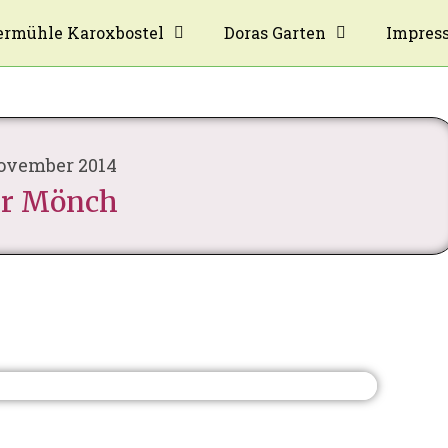
rmühle Karoxbostel
Doras Garten
Impres
November 2014
r Mönch