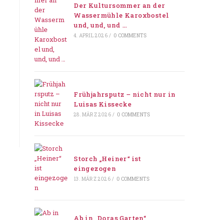
Der Kultursommer an der
Wassermühle Karoxbostel
und, und, und …
4. APRIL 2026
/
0 COMMENTS
Frühjahrsputz – nicht nur in
Luisas Kissecke
28. MÄRZ 2026
/
0 COMMENTS
Storch „Heiner“ ist
eingezogen
13. MÄRZ 2026
/
0 COMMENTS
Ab in „Doras Garten“