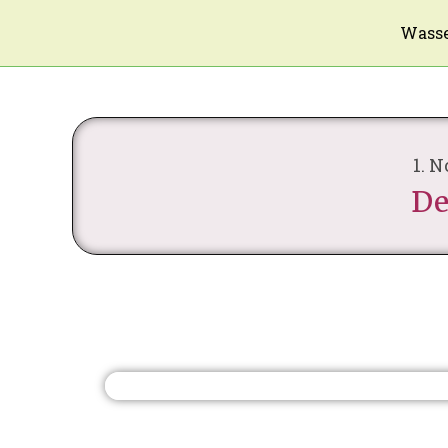
Wasse
1. 
De