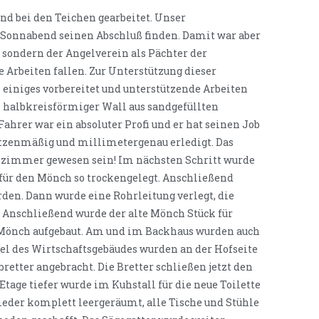
d bei den Teichen gearbeitet. Unser
Sonnabend seinen Abschluß finden. Damit war aber
 sondern der Angelverein als Pächter der
 Arbeiten fallen. Zur Unterstützung dieser
 einiges vorbereitet und unterstützende Arbeiten
n halbkreisförmiger Wall aus sandgefüllten
Fahrer war ein absoluter Profi und er hat seinen Job
tzenmäßig und millimetergenau erledigt. Das
zimmer gewesen sein! Im nächsten Schritt wurde
 für den Mönch so trockengelegt. Anschließend
den. Dann wurde eine Rohrleitung verlegt, die
 Anschließend wurde der alte Mönch Stück für
 Mönch aufgebaut. Am und im Backhaus wurden auch
bel des Wirtschaftsgebäudes wurden an der Hofseite
retter angebracht. Die Bretter schließen jetzt den
tage tiefer wurde im Kuhstall für die neue Toilette
ieder komplett leergeräumt, alle Tische und Stühle