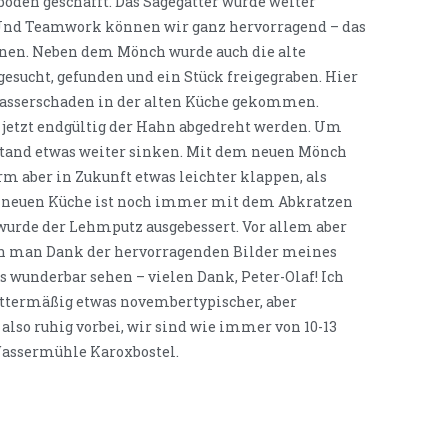
oden geschafft. Das Sägegatter wurde weiter
. Und Teamwork können wir ganz hervorragend – das
nnen. Neben dem Mönch wurde auch die alte
gesucht, gefunden und ein Stück freigegraben. Hier
m Wasserschaden in der alten Küche gekommen.
 jetzt endgültig der Hahn abgedreht werden. Um
stand etwas weiter sinken. Mit dem neuen Mönch
rm aber in Zukunft etwas leichter klappen, als
r neuen Küche ist noch immer mit dem Abkratzen
e wurde der Lehmputz ausgebessert. Vor allem aber
ann man Dank der hervorragenden Bilder meines
s wunderbar sehen – vielen Dank, Peter-Olaf! Ich
ermäßig etwas novembertypischer, aber
also ruhig vorbei, wir sind wie immer von 10-13
Wassermühle Karoxbostel.