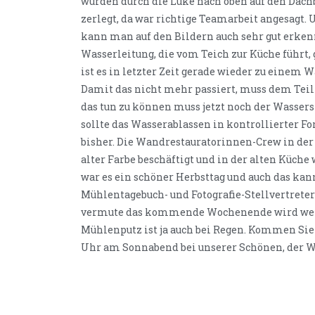
wurden durch die Luke nach oben auf den Dachb
zerlegt, da war richtige Teamarbeit angesagt
kann man auf den Bildern auch sehr gut erke
Wasserleitung, die vom Teich zur Küche führt, 
ist es in letzter Zeit gerade wieder zu eine
Damit das nicht mehr passiert, muss dem Teil
das tun zu können muss jetzt noch der Wasser
sollte das Wasserablassen in kontrollierter Fo
bisher. Die Wandrestauratorinnen-Crew in de
alter Farbe beschäftigt und in der alten Küch
war es ein schöner Herbsttag und auch das k
Mühlentagebuch- und Fotografie-Stellvertreter
vermute das kommende Wochenende wird wett
Mühlenputz ist ja auch bei Regen. Kommen Sie 
Uhr am Sonnabend bei unserer Schönen, der 