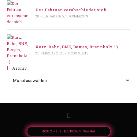
Der Februar verabschiedet sich
28. FEBRUAR 2026
/
0 COMMENTS
Kurz: Bahn, BNE, Benjes, Brennholz :-)
20. FEBRUAR 2026
/
0 COMMENTS
Archiv
© 2012 – 2026 KCS DESIGN · Seevetal