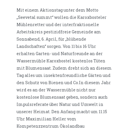
Mit einem Aktionstag unter dem Motto
„Seevetal summt“ wollen die Karoxbosteler
Mühlenretter und der interfraktionelle
Arbeitskreis pestizidfreie Gemeinde am
Sonnabend, 6. April, für „blühende
Landschaften“ sorgen. Von 11 bis 16 Uhr
erhalten Garten- und Naturfreunde an der
Wassermühle Karoxbostel kostenlos Tüten
mit Blumensaat. Zudem dreht sich an diesem
Tag alles um insektenfreundliche Gärten und
den Schutz von Bienen und Co.In diesem Jahr
wird es an der Wassermühle nicht nur
kostenlose Blumensaat geben, sondern auch
Impulsreferate über Natur und Umwelt in
unserer Heimat. Den Anfang macht um 11.15
Uhr Maximilian Heller vom
Kompetenzzentrum Ökolandbau