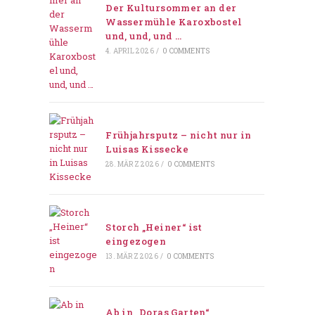
Der Kultursommer an der
Wassermühle Karoxbostel
und, und, und …
4. APRIL 2026
/
0 COMMENTS
Frühjahrsputz – nicht nur in
Luisas Kissecke
28. MÄRZ 2026
/
0 COMMENTS
Storch „Heiner“ ist
eingezogen
13. MÄRZ 2026
/
0 COMMENTS
Ab in „Doras Garten“