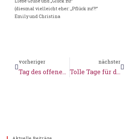
Liebe Grüße und „Glück zu!“
(diesmal vielleicht eher: „Pflück zu!?!“
Emily und Christina
vorheriger
nächster
Tag des offenen Denkmals
Tolle Tage für die Schüler
Aktuelle Beiträge